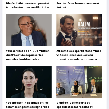
Dhafer L’Abidine récompensé à
Textile : Evlox ferme son usine à
Manchester pour son film Sofia
Settat
Youssef Essabban : « L’ambition
Au complexe sportif Mohammed
du CPA est de dépasser les
V: Casablanca accueille la
modèles traditionnels et
première mondiale du concert
académiques de formation en
holographique d’Abdel Halim
s’appuyant sur le partage des
Hafez
expériences »
« Deepfake » , « deepnude » : les
Diabète : Des experts et
femmes en première ligne face
spécialistes marocains et