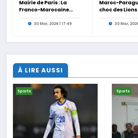
Mairie de Paris : La
Maroc-Paragua
Franco-Marocaine
choc des Lions
Lamia El Aaraje
Ouahbi en dire
nommée première
Arryadia
30 Mar, 2026 | 17:49
30 Mar, 2026
adjointe
À LIRE AUSSI
Sports
Sports