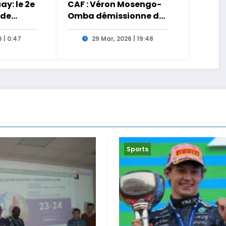
y: le 2e
CAF : Véron Mosengo-
 de
Omba démissionne de
ct sur
son poste de Secrétaire
Général
 | 0:47
29 Mar, 2026 | 19:48
Sports