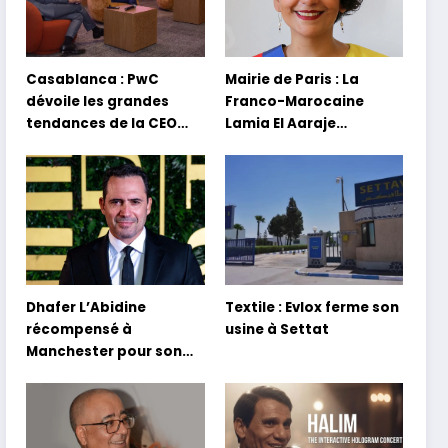
Casablanca : PwC
Mairie de Paris : La
dévoile les grandes
Franco-Marocaine
tendances de la CEO
Lamia El Aaraje
Survey 2026
nommée première
adjointe
Dhafer L’Abidine
Textile : Evlox ferme son
récompensé à
usine à Settat
Manchester pour son
film Sofia