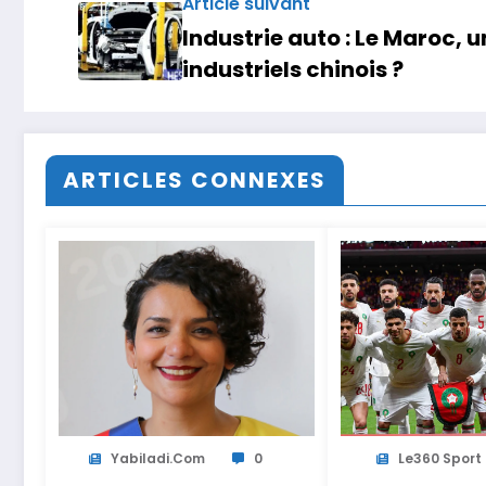
Article suivant
Industrie auto : Le Maroc, 
industriels chinois ?
ARTICLES CONNEXES
Yabiladi.com
0
Le360 Sport