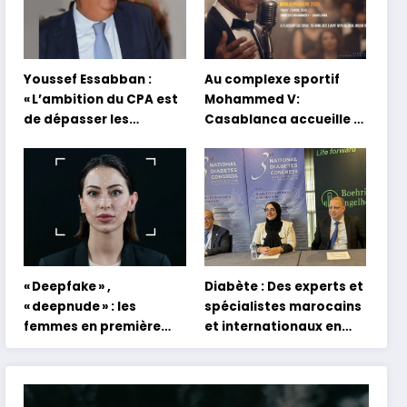
Youssef Essabban :
Au complexe sportif
« L’ambition du CPA est
Mohammed V:
de dépasser les
Casablanca accueille la
modèles traditionnels
première mondiale du
et académiques de
concert holographique
formation en
d’Abdel Halim Hafez
s’appuyant sur le
partage des
expériences »
« Deepfake » ,
Diabète : Des experts et
« deepnude » : les
spécialistes marocains
femmes en première
et internationaux en
ligne face aux dangers
conclave à Tanger
de l’intelligence
artificielle