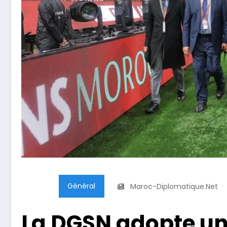
Général
Maroc-Diplomatique.net
La DGSN adopte un 