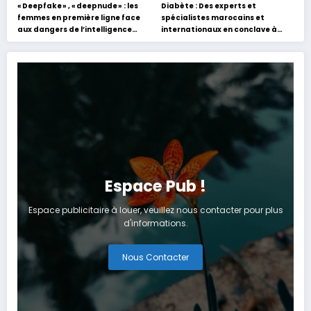
« Deepfake » , « deepnude » : les
Diabète : Des experts et
femmes en première ligne face
spécialistes marocains et
aux dangers de l’intelligence
internationaux en conclave à
artificielle
Tanger
Espace Pub !
Espace publicitaire à louer, veuillez nous contacter pour plus
d'informations.
Nous Contacter