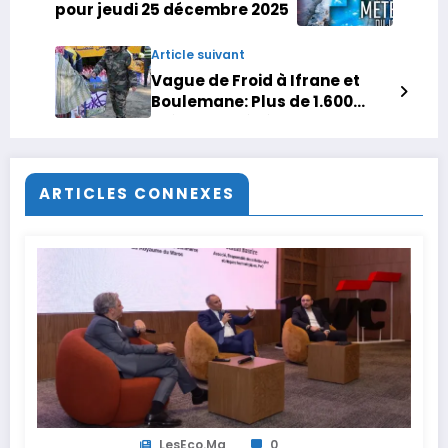
pour jeudi 25 décembre 2025
Article suivant
Vague de Froid à Ifrane et
Boulemane: Plus de 1.600
ménages bénéficient des
interventions de la Fondation
Mohammed V pour la
solidarité
ARTICLES CONNEXES
LesEco.ma
0