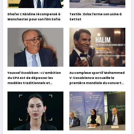
Dhafer L’Abidine récompensé à
Textile : Evlox ferme son usine à
Manchester pour son film Sofia
Settat
Youssef Essabban : « L’ambition
Au complexe sportif Mohammed
du CPA est de dépasser les
V: Casablanca accueille la
modèles traditionnels et
première mondiale du concert
académiques de formation en
holographique d’Abdel Halim
s’appuyant sur le partage des
Hafez
expériences »