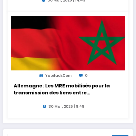
formation en s’appuyant sur le
30 Mar, 2026 | 14:49
partage des expériences »
Yabiladi.com
0
Allemagne : Les MRE mobilisés pour la
transmission des liens entre
générations
30 Mar, 2026 | 9:48