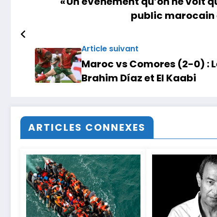
« Un événement qu’on ne voit qu’
public marocain 
Article suivant
Maroc vs Comores (2-0) : Le
Brahim Díaz et El Kaabi
ARTICLES CONNEXES