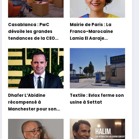
Casablanca : PwC
Mairie de Paris : La
dévoile les grandes
Franco-Marocaine
tendances de la CEO
Lamia El Aaraje
Survey 2026
nommée première
adjointe
Dhafer L’Abidine
Textile : Evlox ferme son
récompensé à
usine à Settat
Manchester pour son
film Sofia