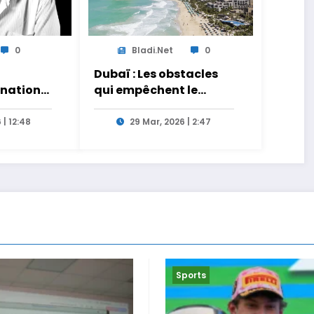
0
Bladi.net
0
Dubaï : Les obstacles
gnation
qui empêchent le
e
report des flux
iche
touristiques vers le
 | 12:48
29 Mar, 2026 | 2:47
use pro-
Maroc
Sports