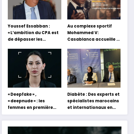
Youssef Essabban :
Au complexe sportif
« L’ambition du CPA est
Mohammed V:
de dépasser les
Casablanca accueille la
modèles traditionnels
première mondiale du
et académiques de
concert holographique
formation en
d’Abdel Halim Hafez
s’appuyant sur le
partage des
expériences »
« Deepfake » ,
Diabète : Des experts et
« deepnude » : les
spécialistes marocains
femmes en première
et internationaux en
ligne face aux dangers
conclave à Tanger
de l’intelligence
artificielle