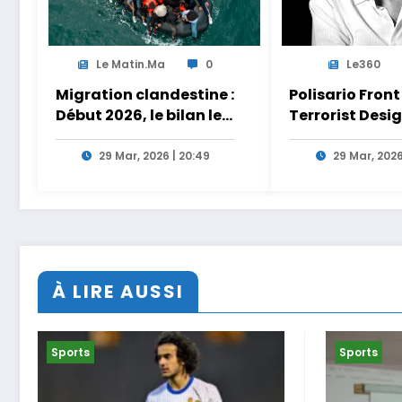
Le Matin.ma
0
Le360
Migration clandestine :
Polisario Front
Début 2026, le bilan le
Terrorist Desi
plus meurtrier depuis
Act: au Brésil, l
2014 sur les côtes de
Polisario s’aff
29 Mar, 2026 | 20:49
29 Mar, 2026
l’Afrique du Nord
dans la nébule
Iran
À LIRE AUSSI
Sports
Sports