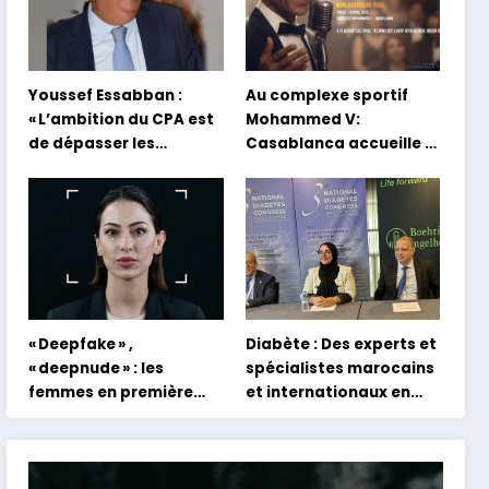
Youssef Essabban :
Au complexe sportif
« L’ambition du CPA est
Mohammed V:
de dépasser les
Casablanca accueille la
modèles traditionnels
première mondiale du
et académiques de
concert holographique
formation en
d’Abdel Halim Hafez
s’appuyant sur le
partage des
expériences »
« Deepfake » ,
Diabète : Des experts et
« deepnude » : les
spécialistes marocains
femmes en première
et internationaux en
ligne face aux dangers
conclave à Tanger
de l’intelligence
artificielle