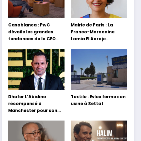
Casablanca : PwC
Mairie de Paris : La
dévoile les grandes
Franco-Marocaine
tendances de la CEO
Lamia El Aaraje
Survey 2026
nommée première
adjointe
Dhafer L’Abidine
Textile : Evlox ferme son
récompensé à
usine à Settat
Manchester pour son
film Sofia