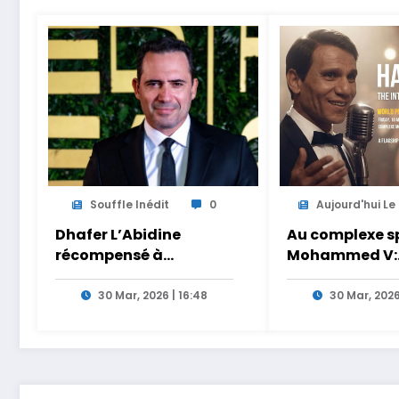
Souffle Inédit
0
Aujourd'hui Le .
Dhafer L’Abidine
Au complexe sp
récompensé à
Mohammed V:
Manchester pour son
Casablanca ac
film Sofia
la première m
30 Mar, 2026 | 16:48
30 Mar, 2026
du concert
holographique
Halim Hafez