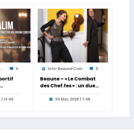
..
0
Info-Beaune.com
0
ortif
Beaune – « Le Combat
des Chef.fes » : un duel
cueille
musical baroque au
ondiale
sommet le samedi 4
 | 13:48
30 Mar, 2026 | 7:48
avril au théâtre
 d’Abdel
municipal