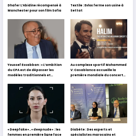
Dhafer L’Abidine récompensé à
Textile : Evlox ferme son usine à
Manchester pour son film Sofia
Settat
Youssef Essabban : « L’ambition
Au complexe sportif Mohammed
du CPA est de dépasser les
V: Casablanca accueille la
modèles traditionnels et
première mondiale du concert
académiques de formation en
holographique d’Abdel Halim
s’appuyant sur le partage des
Hafez
expériences »
« Deepfake » , « deepnude » : les
Diabète : Des experts et
femmes en première ligne face
spécialistes marocains et