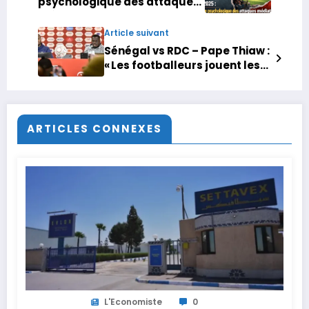
psychologique des attaques
médiatiques
Article suivant
Sénégal vs RDC – Pape Thiaw :
« Les footballeurs jouent les
matchs, les hommes les
gagnent »
ARTICLES CONNEXES
L'Economiste
0