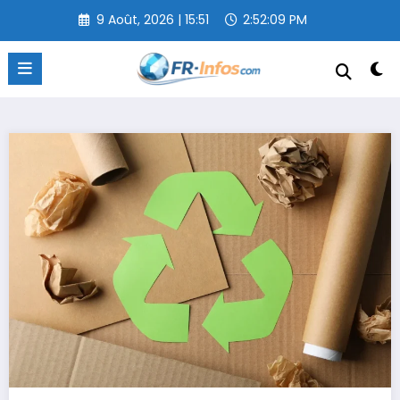
Aller
9 Août, 2026 | 15:51
2:52:10 PM
au
contenu