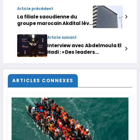
Article précédent
La filiale saoudienne du
groupe marocain Akdital lève
100 millions de dollars
Article suivant
Interview avec Abdelmoula El
Hadi : « Des leaders
marocains influencent des
stratégies industrielles
majeures en Europe »
ARTICLES CONNEXES