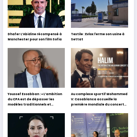
Dhafer L’Abidine récompensé à
Textile : Evlox ferme son usine à
Manchester pour son film Sofia
Settat
Youssef Essabban : « L’ambition
Au complexe sportif Mohammed
du CPA est de dépasser les
V: Casablanca accueille la
modèles traditionnels et
première mondiale du concert
académiques de formation en
holographique d’Abdel Halim
s’appuyant sur le partage des
Hafez
expériences »