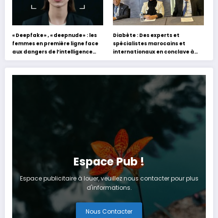
« Deepfake » , « deepnude » : les
Diabète : Des experts et
femmes en première ligne face
spécialistes marocains et
aux dangers de l’intelligence
internationaux en conclave à
artificielle
Tanger
Espace Pub !
Espace publicitaire à louer, veuillez nous contacter pour plus
d'informations.
Nous Contacter