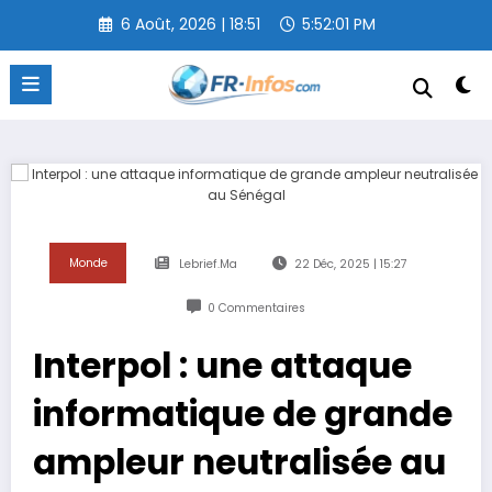
Aller
6 Août, 2026 | 18:51
5:52:02 PM
au
contenu
Monde
Lebrief.ma
22 Déc, 2025 | 15:27
0 Commentaires
Interpol : une attaque
informatique de grande
ampleur neutralisée au