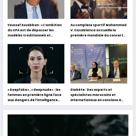
Youssef Essabban : « L’ambition
Au complexe sportif Mohammed
du CPA est de dépasser les
V: Casablanca accueille la
modèles traditionnels et
première mondiale du concert
académiques de formation en
holographique d’Abdel Halim
s’appuyant sur le partage des
Hafez
expériences »
« Deepfake » , « deepnude » : les
Diabète : Des experts et
femmes en première ligne face
spécialistes marocains et
aux dangers de l’intelligence
internationaux en conclave à
artificielle
Tanger