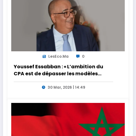
LesEco.ma
0
Youssef Essabban : « L’ambition du
CPA est de dépasser les modèles
traditionnels et académiques de
formation en s’appuyant sur le
30 Mar, 2026 | 14:49
partage des expériences »