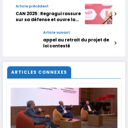
Article précédent
CAN 2025 : Regragui rassure
sur sa défense et ouvre la
porte à Aït Boudlal avant
Maroc-Mali
Article suivant
appel au retrait du projet de
loi contesté
ARTICLES CONNEXES