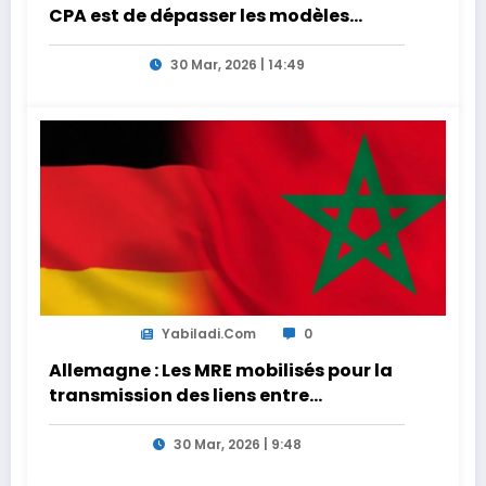
CPA est de dépasser les modèles
traditionnels et académiques de
formation en s’appuyant sur le
30 Mar, 2026 | 14:49
partage des expériences »
Yabiladi.com
0
Allemagne : Les MRE mobilisés pour la
transmission des liens entre
générations
30 Mar, 2026 | 9:48