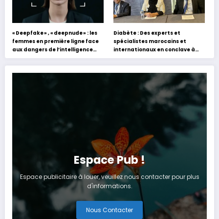
« Deepfake » , « deepnude » : les
Diabète : Des experts et
femmes en première ligne face
spécialistes marocains et
aux dangers de l’intelligence
internationaux en conclave à
artificielle
Tanger
Espace Pub !
Espace publicitaire à louer, veuillez nous contacter pour plus
d'informations.
Nous Contacter