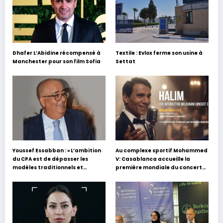
Dhafer L’Abidine récompensé à
Textile : Evlox ferme son usine à
Manchester pour son film Sofia
Settat
Youssef Essabban : « L’ambition
Au complexe sportif Mohammed
du CPA est de dépasser les
V: Casablanca accueille la
modèles traditionnels et
première mondiale du concert
académiques de formation en
holographique d’Abdel Halim
s’appuyant sur le partage des
Hafez
expériences »