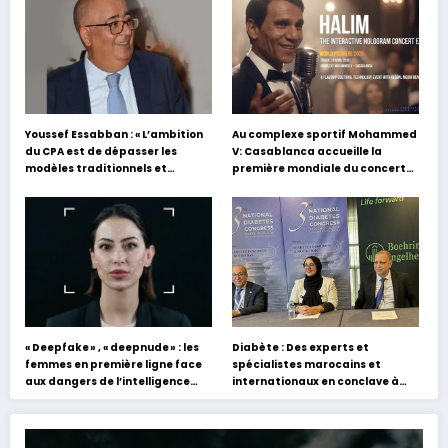
Youssef Essabban : « L’ambition
Au complexe sportif Mohammed
du CPA est de dépasser les
V: Casablanca accueille la
modèles traditionnels et
première mondiale du concert
académiques de formation en
holographique d’Abdel Halim
s’appuyant sur le partage des
Hafez
expériences »
« Deepfake » , « deepnude » : les
Diabète : Des experts et
femmes en première ligne face
spécialistes marocains et
aux dangers de l’intelligence
internationaux en conclave à
artificielle
Tanger