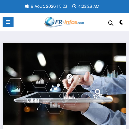
Aller
9 Août, 2026 | 5:23
4:23:29 AM
au
contenu