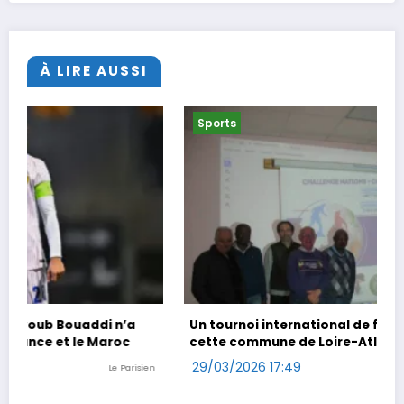
À LIRE AUSSI
Sports
Un tournoi international de foot en marchant dans
cette commune de Loire-Atlantique
29/03/2026 17:49
n
Ouest-France