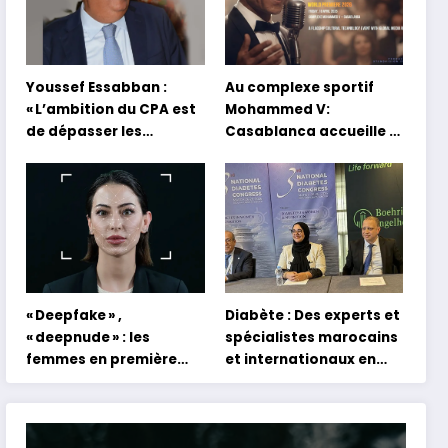
Youssef Essabban :
Au complexe sportif
« L’ambition du CPA est
Mohammed V:
de dépasser les
Casablanca accueille la
modèles traditionnels
première mondiale du
et académiques de
concert holographique
formation en
d’Abdel Halim Hafez
s’appuyant sur le
partage des
expériences »
« Deepfake » ,
Diabète : Des experts et
« deepnude » : les
spécialistes marocains
femmes en première
et internationaux en
ligne face aux dangers
conclave à Tanger
de l’intelligence
artificielle