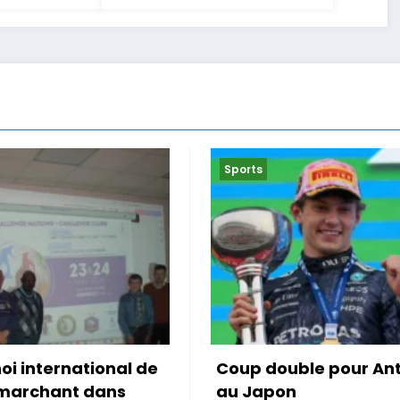
Sports
uble pour Antonelli
Le Maroc accroché po
on
première de Mo Ouah