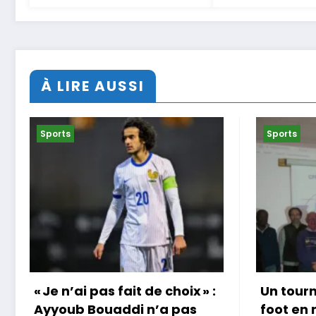
À LIRE AUSSI
Sports
Sports
Un tournoi international de
Coup do
foot en marchant dans
au Jap