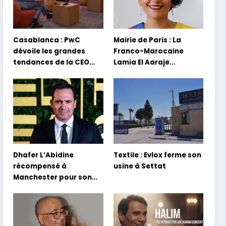
Casablanca : PwC
Mairie de Paris : La
dévoile les grandes
Franco-Marocaine
tendances de la CEO
Lamia El Aaraje
Survey 2026
nommée première
adjointe
Dhafer L’Abidine
Textile : Evlox ferme son
récompensé à
usine à Settat
Manchester pour son
film Sofia