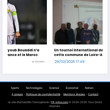
Un tournoi international de foot en marchant dans
cette commune de Loire-Atlantique
29/03/2026 17:49
Ouest-France
Sports
Technologies
Science
Économie
Nation
À propos
-
Politique de confidentialité
-
Mentions légales
-
Contact
Le site d'actualités francophone |
FR-Infos.com
© 2024-2026. Tous droits
réservés.