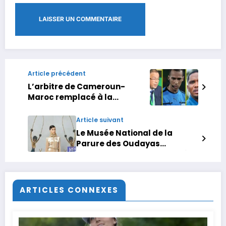
Article précédent
L’arbitre de Cameroun-
Maroc remplacé à la
demande de la FRMF, Eto’o en
colère !
Article suivant
Le Musée National de la
Parure des Oudayas
accueille l’exposition « Dalí
Diali – L’étoffe du rêve »
ARTICLES CONNEXES