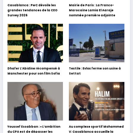
Casablanca : PwC dévoile les
Mairie de Paris : La Franco-
grandes tendances de la CEO
Marocaine Lamia El Aaraje
Survey 2026
nommée première adjointe
Dhafer L’Abidine récompensé à
Textile : Evlox ferme son usine à
Manchester pour son film Sofia
Settat
Youssef Essabban : « L’ambition
Au complexe sportif Mohammed
du CPA est de dépasser les
V: Casablanca accueille la