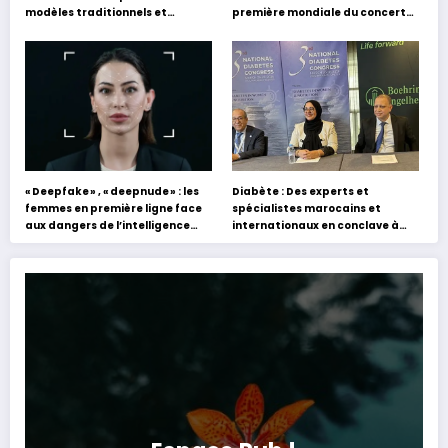
modèles traditionnels et
première mondiale du concert
académiques de formation en
holographique d’Abdel Halim
s’appuyant sur le partage des
Hafez
expériences »
« Deepfake » , « deepnude » : les
Diabète : Des experts et
femmes en première ligne face
spécialistes marocains et
aux dangers de l’intelligence
internationaux en conclave à
artificielle
Tanger