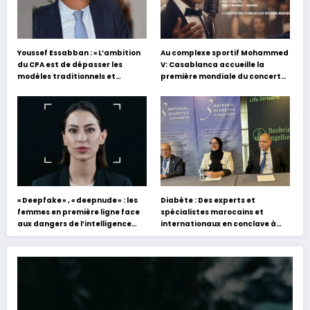
Youssef Essabban : « L’ambition
Au complexe sportif Mohammed
du CPA est de dépasser les
V: Casablanca accueille la
modèles traditionnels et
première mondiale du concert
académiques de formation en
holographique d’Abdel Halim
s’appuyant sur le partage des
Hafez
expériences »
« Deepfake » , « deepnude » : les
Diabète : Des experts et
femmes en première ligne face
spécialistes marocains et
aux dangers de l’intelligence
internationaux en conclave à
artificielle
Tanger