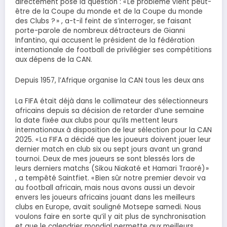
directement posé la question : « Le problème vient peut-
être de la Coupe du monde et de la Coupe du monde
des Clubs ? » , a-t-il feint de s’interroger, se faisant
porte-parole de nombreux détracteurs de Gianni
Infantino, qui accusent le président de la fédération
internationale de football de privilégier ses compétitions
aux dépens de la CAN.
Depuis 1957, l’Afrique organise la CAN tous les deux ans
La FIFA était déjà dans le collimateur des sélectionneurs
africains depuis sa décision de retarder d’une semaine
la date fixée aux clubs pour qu’ils mettent leurs
internationaux à disposition de leur sélection pour la CAN
2025. « La FIFA a décidé que les joueurs doivent jouer leur
dernier match en club six ou sept jours avant un grand
tournoi. Deux de mes joueurs se sont blessés lors de
leurs derniers matchs (Sikou Niakaté et Hamari Traoré) »
, a tempêté Saintfiet. « Bien sûr notre premier devoir va
au football africain, mais nous avons aussi un devoir
envers les joueurs africains jouant dans les meilleurs
clubs en Europe, avait souligné Motsepe samedi. Nous
voulons faire en sorte qu’il y ait plus de synchronisation
et que le calendrier mondial permette aux meilleurs