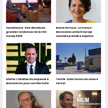
Casablanca : PwC dévoile les
Mairie de Paris : La Franco-
grandes tendances de la CEO
Marocaine Lamia El Aaraje
Survey 2026
nommée première adjointe
Dhafer L’Abidine récompensé à
Textile : Evlox ferme son usine à
Manchester pour son film Sofia
Settat