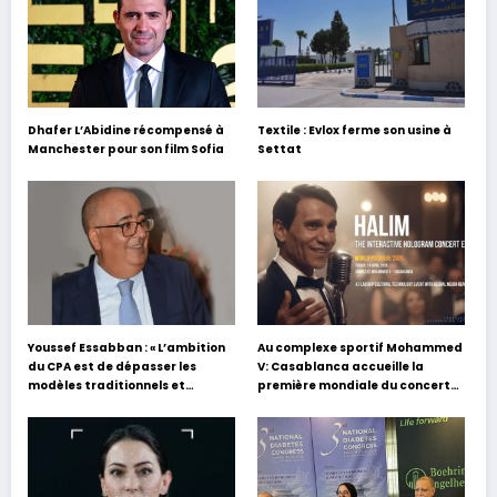
Dhafer L’Abidine récompensé à
Textile : Evlox ferme son usine à
Manchester pour son film Sofia
Settat
Youssef Essabban : « L’ambition
Au complexe sportif Mohammed
du CPA est de dépasser les
V: Casablanca accueille la
modèles traditionnels et
première mondiale du concert
académiques de formation en
holographique d’Abdel Halim
s’appuyant sur le partage des
Hafez
expériences »