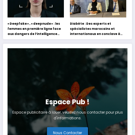
« Deepfake » , « deepnude » : les
Diabète : Des experts et
femmes en première ligne face
spécialistes marocains et
aux dangers de l’intelligence
internationaux en conclave à
artificielle
Tanger
Espace Pub !
Espace publicitaire à louer, veuillez nous contacter pour plus
d'informations.
Nous Contacter