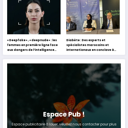
expériences »
« Deepfake » , « deepnude » : les
Diabète : Des experts et
femmes en première ligne face
spécialistes marocains et
aux dangers de l’intelligence
internationaux en conclave à
artificielle
Tanger
Espace Pub !
Espace publicitaire à louer, veuillez nous contacter pour plus