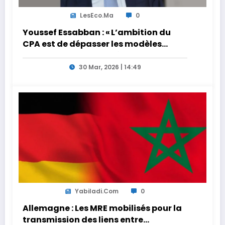
LesEco.ma
0
Youssef Essabban : « L’ambition du
CPA est de dépasser les modèles
traditionnels et académiques de
formation en s’appuyant sur le
30 Mar, 2026 | 14:49
partage des expériences »
Yabiladi.com
0
Allemagne : Les MRE mobilisés pour la
transmission des liens entre