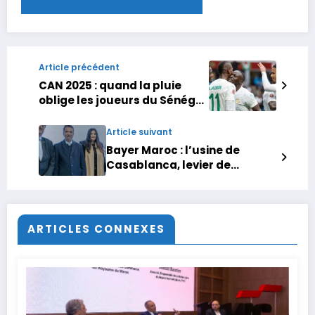
Article précédent
CAN 2025 : quand la pluie
oblige les joueurs du Sénégal
à une balade d’avant match
dans leur hôtel
Article suivant
Bayer Maroc : l’usine de
Casablanca, levier de
développement régional
ARTICLES CONNEXES