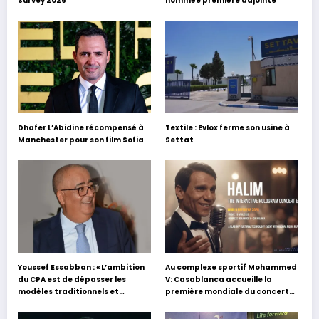
Survey 2026
nommée première adjointe
Dhafer L’Abidine récompensé à
Textile : Evlox ferme son usine à
Manchester pour son film Sofia
Settat
Youssef Essabban : « L’ambition
Au complexe sportif Mohammed
du CPA est de dépasser les
V: Casablanca accueille la
modèles traditionnels et
première mondiale du concert
académiques de formation en
holographique d’Abdel Halim
s’appuyant sur le partage des
Hafez