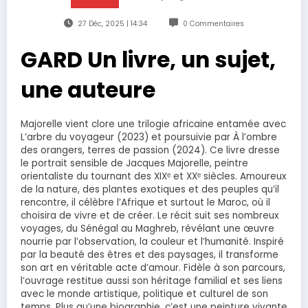
27 Déc, 2025 | 14:34
0 Commentaires
GARD Un livre, un sujet,
une auteure
Majorelle vient clore une trilogie africaine entamée avec
L’arbre du voyageur (2023) et poursuivie par À l’ombre
des orangers, terres de passion (2024). Ce livre dresse
le portrait sensible de Jacques Majorelle, peintre
orientaliste du tournant des XIXᵉ et XXᵉ siècles. Amoureux
de la nature, des plantes exotiques et des peuples qu’il
rencontre, il célèbre l’Afrique et surtout le Maroc, où il
choisira de vivre et de créer. Le récit suit ses nombreux
voyages, du Sénégal au Maghreb, révélant une œuvre
nourrie par l’observation, la couleur et l’humanité. Inspiré
par la beauté des êtres et des paysages, il transforme
son art en véritable acte d’amour. Fidèle à son parcours,
l’ouvrage restitue aussi son héritage familial et ses liens
avec le monde artistique, politique et culturel de son
temps. Plus qu’une biographie, c’est une peinture vivante