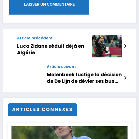
Article précédent
Luca Zidane séduit déjà en
Algérie
Article suivant
Molenbeek fustige la décision
de De Lijn de dévier ses bus
après les matchs du Maroc à
la CAN: « Il y a eu zéro
problème après le premier
match »
ARTICLES CONNEXES