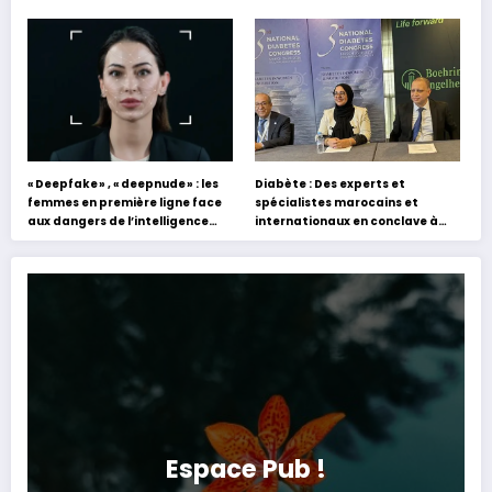
académiques de formation en
holographique d’Abdel Halim
s’appuyant sur le partage des
Hafez
expériences »
« Deepfake » , « deepnude » : les
Diabète : Des experts et
femmes en première ligne face
spécialistes marocains et
aux dangers de l’intelligence
internationaux en conclave à
artificielle
Tanger
Espace Pub !