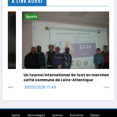
À LIRE AUSSI
Sports
Spo
Un tournoi international de foot en marchant dans
Coup
cette commune de Loire-Atlantique
29/0
29/03/2026 17:49
Ouest-France
Sports
Technologies
Science
Économie
Nation