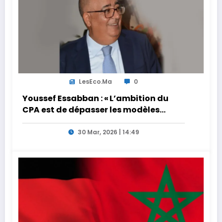
LesEco.ma
0
Youssef Essabban : « L’ambition du
CPA est de dépasser les modèles
traditionnels et académiques de
formation en s’appuyant sur le
30 Mar, 2026 | 14:49
partage des expériences »