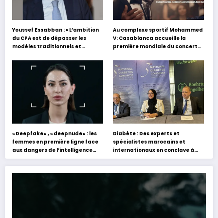
Youssef Essabban : « L’ambition
Au complexe sportif Mohammed
du CPA est de dépasser les
V: Casablanca accueille la
modèles traditionnels et
première mondiale du concert
académiques de formation en
holographique d’Abdel Halim
s’appuyant sur le partage des
Hafez
expériences »
« Deepfake » , « deepnude » : les
Diabète : Des experts et
femmes en première ligne face
spécialistes marocains et
aux dangers de l’intelligence
internationaux en conclave à
artificielle
Tanger