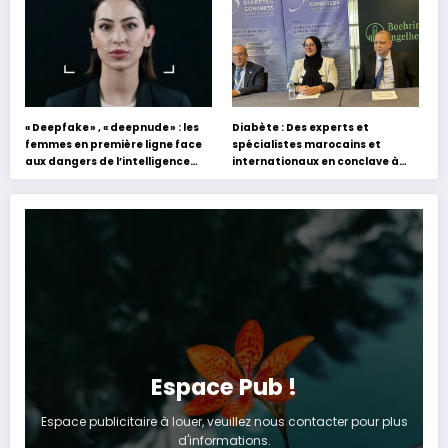
« Deepfake » , « deepnude » : les
Diabète : Des experts et
femmes en première ligne face
spécialistes marocains et
aux dangers de l’intelligence
internationaux en conclave à
artificielle
Tanger
Espace Pub !
Espace publicitaire à louer, veuillez nous contacter pour plus
d'informations.