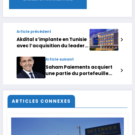
Article précédent
Akdital s’implante en Tunisie
avec l’acquisition du leader
privé Taoufik Hospitals Group
Article suivant
Saham Paiements acquiert
une partie du portefeuille
commerçants du Centre
Monétique Interbancaire
(CMI)
ARTICLES CONNEXES