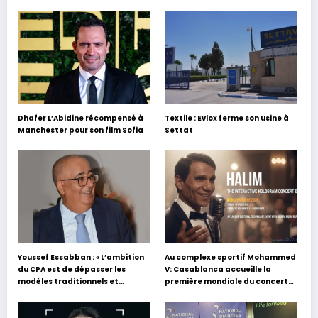
Dhafer L’Abidine récompensé à
Textile : Evlox ferme son usine à
Manchester pour son film Sofia
Settat
Youssef Essabban : « L’ambition
Au complexe sportif Mohammed
du CPA est de dépasser les
V: Casablanca accueille la
modèles traditionnels et
première mondiale du concert
académiques de formation en
holographique d’Abdel Halim
s’appuyant sur le partage des
Hafez
expériences »