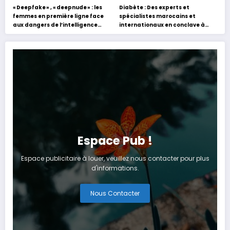
« Deepfake » , « deepnude » : les
Diabète : Des experts et
femmes en première ligne face
spécialistes marocains et
aux dangers de l’intelligence
internationaux en conclave à
artificielle
Tanger
Espace Pub !
Espace publicitaire à louer, veuillez nous contacter pour plus
d'informations.
Nous Contacter