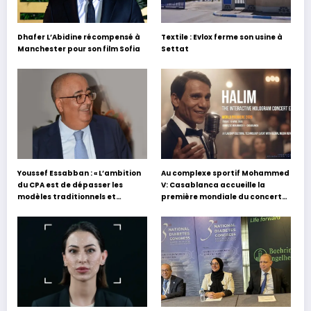
Dhafer L’Abidine récompensé à
Textile : Evlox ferme son usine à
Manchester pour son film Sofia
Settat
Youssef Essabban : « L’ambition
Au complexe sportif Mohammed
du CPA est de dépasser les
V: Casablanca accueille la
modèles traditionnels et
première mondiale du concert
académiques de formation en
holographique d’Abdel Halim
s’appuyant sur le partage des
Hafez
expériences »