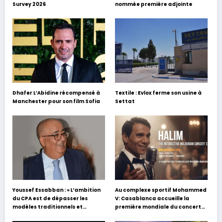
Survey 2026
nommée première adjointe
Dhafer L’Abidine récompensé à
Textile : Evlox ferme son usine à
Manchester pour son film Sofia
Settat
Youssef Essabban : « L’ambition
Au complexe sportif Mohammed
du CPA est de dépasser les
V: Casablanca accueille la
modèles traditionnels et
première mondiale du concert
académiques de formation en
holographique d’Abdel Halim