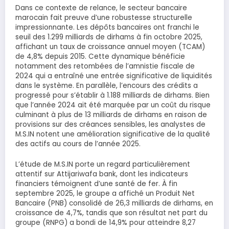
Dans ce contexte de relance, le secteur bancaire
marocain fait preuve d’une robustesse structurelle
impressionnante. Les dépôts bancaires ont franchi le
seuil des 1.299 milliards de dirhams à fin octobre 2025,
affichant un taux de croissance annuel moyen (TCAM)
de 4,8% depuis 2015. Cette dynamique bénéficie
notamment des retombées de l’amnistie fiscale de
2024 qui a entraîné une entrée significative de liquidités
dans le système. En parallèle, l’encours des crédits a
progressé pour s’établir à 1.188 milliards de dirhams. Bien
que l’année 2024 ait été marquée par un coût du risque
culminant à plus de 13 milliards de dirhams en raison de
provisions sur des créances sensibles, les analystes de
M.S.IN notent une amélioration significative de la qualité
des actifs au cours de l’année 2025.
L’étude de M.S.IN porte un regard particulièrement
attentif sur Attijariwafa bank, dont les indicateurs
financiers témoignent d’une santé de fer. À fin
septembre 2025, le groupe a affiché un Produit Net
Bancaire (PNB) consolidé de 26,3 milliards de dirhams, en
croissance de 4,7%, tandis que son résultat net part du
groupe (RNPG) a bondi de 14,9% pour atteindre 8,27