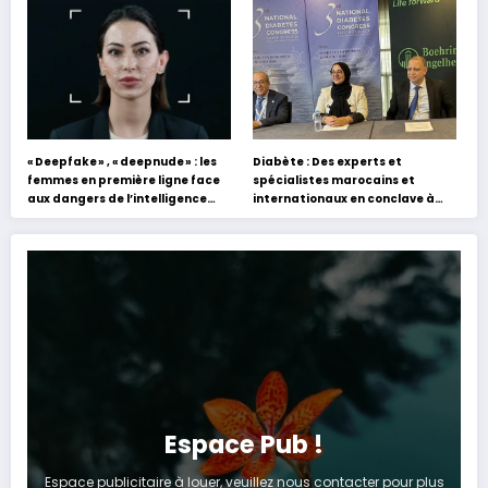
s’appuyant sur le partage des
Hafez
expériences »
« Deepfake » , « deepnude » : les
Diabète : Des experts et
femmes en première ligne face
spécialistes marocains et
aux dangers de l’intelligence
internationaux en conclave à
artificielle
Tanger
Espace Pub !
Espace publicitaire à louer, veuillez nous contacter pour plus