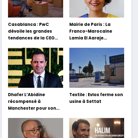
Casablanca : PwC
Mairie de Paris : La
dévoile les grandes
Franco-Marocaine
tendances de la CEO
Lamia El Aaraje
Survey 2026
nommée première
adjointe
Dhafer L’Abidine
Textile : Evlox ferme son
récompensé à
usine à Settat
Manchester pour son
film Sofia