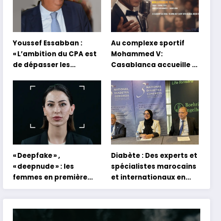
Youssef Essabban :
Au complexe sportif
« L’ambition du CPA est
Mohammed V:
de dépasser les
Casablanca accueille la
modèles traditionnels
première mondiale du
et académiques de
concert holographique
formation en
d’Abdel Halim Hafez
s’appuyant sur le
partage des
expériences »
« Deepfake » ,
Diabète : Des experts et
« deepnude » : les
spécialistes marocains
femmes en première
et internationaux en
ligne face aux dangers
conclave à Tanger
de l’intelligence
artificielle