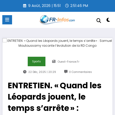
Aller
9 Août, 2026 | 15:51
2:51:46 PM
au
contenu
Sports
Ouest-France.fr
22 Déc, 2025 | 20:29
0 Commentaires
ENTRETIEN. « Quand les
Léopards jouent, le
temps s’arrête » :