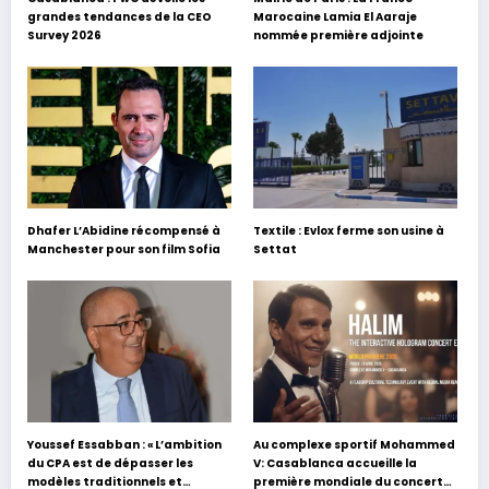
grandes tendances de la CEO
Marocaine Lamia El Aaraje
Survey 2026
nommée première adjointe
Dhafer L’Abidine récompensé à
Textile : Evlox ferme son usine à
Manchester pour son film Sofia
Settat
Youssef Essabban : « L’ambition
Au complexe sportif Mohammed
du CPA est de dépasser les
V: Casablanca accueille la
modèles traditionnels et
première mondiale du concert