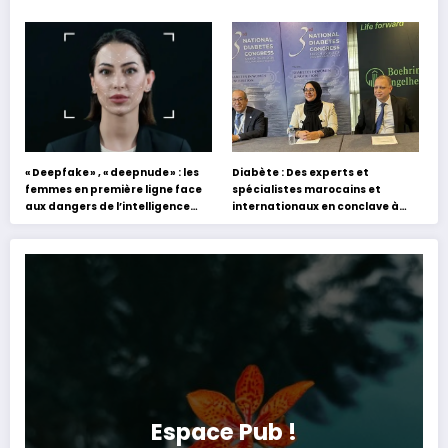
académiques de formation en
holographique d’Abdel Halim
s’appuyant sur le partage des
Hafez
expériences »
« Deepfake » , « deepnude » : les
Diabète : Des experts et
femmes en première ligne face
spécialistes marocains et
aux dangers de l’intelligence
internationaux en conclave à
artificielle
Tanger
Espace Pub !