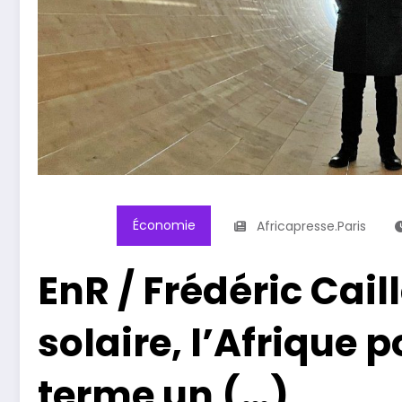
Économie
Africapresse.paris
EnR / Frédéric Caill
solaire, l’Afrique 
terme un (…)