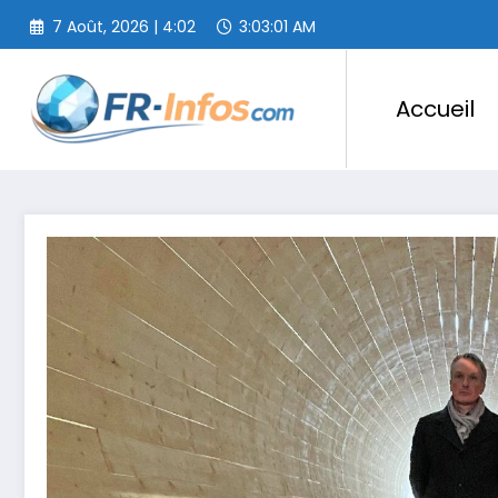
Aller
7 Août, 2026 | 4:02
3:03:02 AM
au
contenu
Accueil