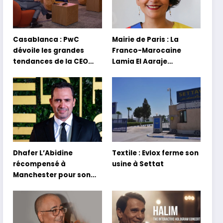
Casablanca : PwC
Mairie de Paris : La
dévoile les grandes
Franco-Marocaine
tendances de la CEO
Lamia El Aaraje
Survey 2026
nommée première
adjointe
Dhafer L’Abidine
Textile : Evlox ferme son
récompensé à
usine à Settat
Manchester pour son
film Sofia