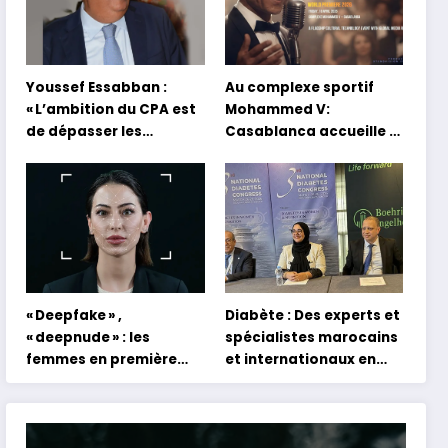
Youssef Essabban :
Au complexe sportif
« L’ambition du CPA est
Mohammed V:
de dépasser les
Casablanca accueille la
modèles traditionnels
première mondiale du
et académiques de
concert holographique
formation en
d’Abdel Halim Hafez
s’appuyant sur le
partage des
expériences »
« Deepfake » ,
Diabète : Des experts et
« deepnude » : les
spécialistes marocains
femmes en première
et internationaux en
ligne face aux dangers
conclave à Tanger
de l’intelligence
artificielle