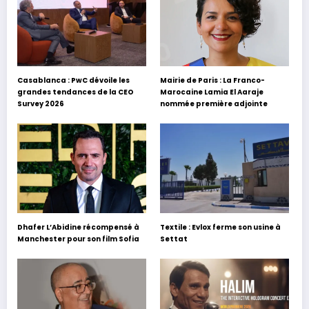
Casablanca : PwC dévoile les
Mairie de Paris : La Franco-
grandes tendances de la CEO
Marocaine Lamia El Aaraje
Survey 2026
nommée première adjointe
Dhafer L’Abidine récompensé à
Textile : Evlox ferme son usine à
Manchester pour son film Sofia
Settat