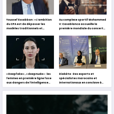
Youssef Essabban : « L’ambition
Au complexe sportif Mohammed
du CPA est de dépasser les
V: Casablanca accueille la
modèles traditionnels et
première mondiale du concert
académiques de formation en
holographique d’Abdel Halim
s’appuyant sur le partage des
Hafez
expériences »
« Deepfake » , « deepnude » : les
Diabète : Des experts et
femmes en première ligne face
spécialistes marocains et
aux dangers de l’intelligence
internationaux en conclave à
artificielle
Tanger