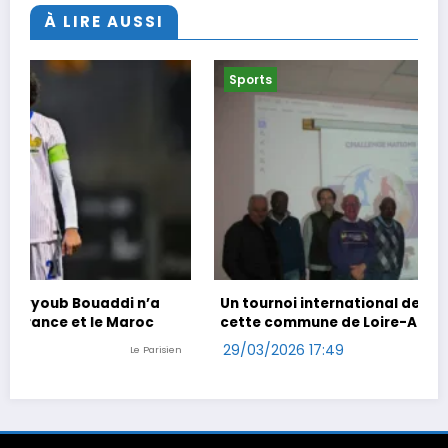
À LIRE AUSSI
Sports
Un tournoi international de foot en marchant dans
cette commune de Loire-Atlantique
29/03/2026 17:49
ien
Ouest-France