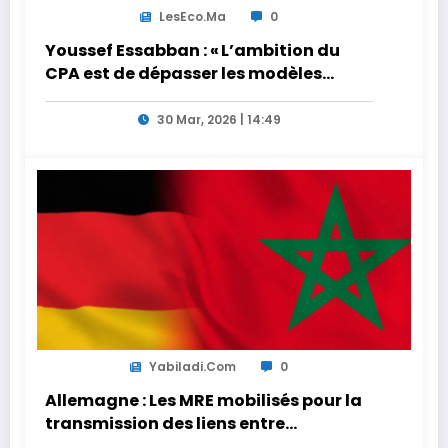
LesEco.ma
0
Youssef Essabban : « L’ambition du
CPA est de dépasser les modèles
traditionnels et académiques de
formation en s’appuyant sur le
30 Mar, 2026 | 14:49
partage des expériences »
Yabiladi.com
0
Allemagne : Les MRE mobilisés pour la
transmission des liens entre
générations