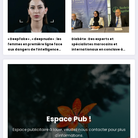
« Deepfake » , « deepnude » : les
Diabète : Des experts et
femmes en première ligne face
spécialistes marocains et
aux dangers de l’intelligence
internationaux en conclave à
artificielle
Tanger
Espace Pub !
Espace publicitaire à louer, veuillez nous contacter pour plus
d'informations.