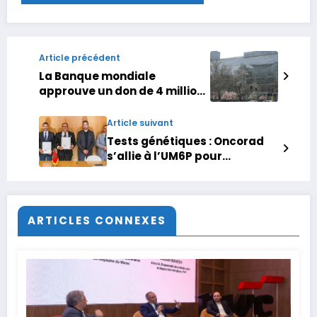
Article précédent
La Banque mondiale
approuve un don de 4 millions
de dollars pour renforcer la
résilience climatique au
Article suivant
Maroc
Tests génétiques : Oncorad
s’allie à l’UM6P pour
structurer une offre
nationale
ARTICLES CONNEXES