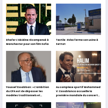
Dhafer L’Abidine récompensé à
Textile : Evlox ferme son usine à
Manchester pour son film Sofia
Settat
Youssef Essabban : « L’ambition
Au complexe sportif Mohammed
du CPA est de dépasser les
V: Casablanca accueille la
modèles traditionnels et
première mondiale du concert
académiques de formation en
holographique d’Abdel Halim
s’appuyant sur le partage des
Hafez
expériences »