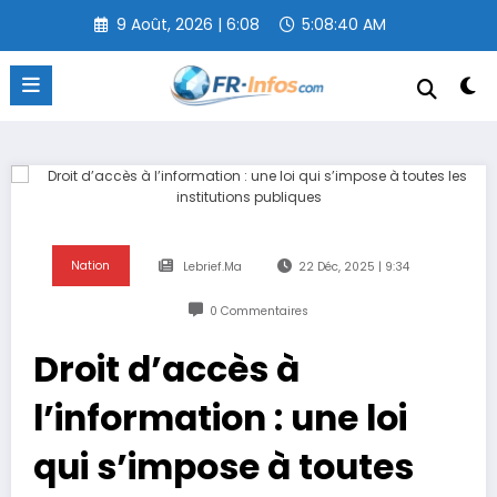
Aller
9 Août, 2026 | 6:08
5:08:41 AM
au
contenu
Nation
Lebrief.ma
22 Déc, 2025 | 9:34
0 Commentaires
Droit d’accès à
l’information : une loi
qui s’impose à toutes