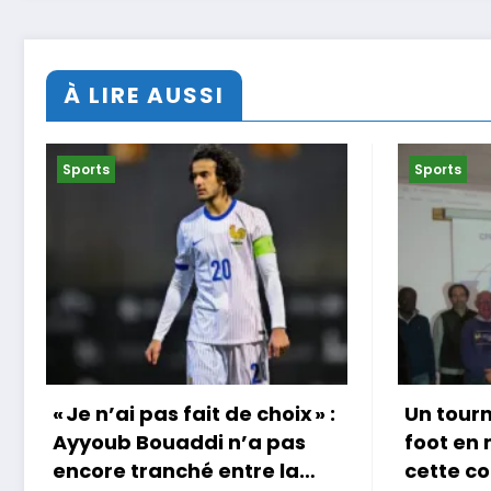
À LIRE AUSSI
Sports
Spo
 » :
Un tournoi international de
Cou
s
foot en marchant dans
au 
cette commune de Loire-
29/0