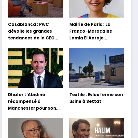
Casablanca : PwC
Mairie de Paris : La
dévoile les grandes
Franco-Marocaine
tendances de la CEO
Lamia El Aaraje
Survey 2026
nommée première
adjointe
Dhafer L’Abidine
Textile : Evlox ferme son
récompensé à
usine à Settat
Manchester pour son
film Sofia