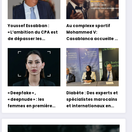
Youssef Essabban :
Au complexe sportif
« L’ambition du CPA est
Mohammed V:
de dépasser les
Casablanca accueille la
modèles traditionnels
première mondiale du
et académiques de
concert holographique
formation en
d’Abdel Halim Hafez
s’appuyant sur le
partage des
expériences »
« Deepfake » ,
Diabète : Des experts et
« deepnude » : les
spécialistes marocains
femmes en première
et internationaux en
ligne face aux dangers
conclave à Tanger
de l’intelligence
artificielle