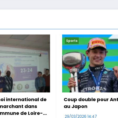
rts
Sports
p double pour Antonelli
Le Maroc accroch
Japon
première de Mo 
3/2026 14:47
29/03/2026 10:47
RDS