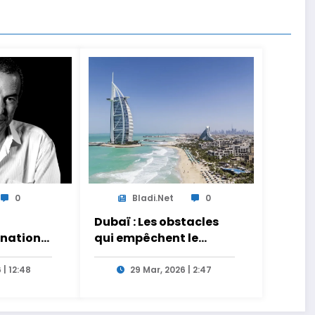
0
Bladi.net
0
Dubaï : Les obstacles
gnation
qui empêchent le
e
report des flux
iche
touristiques vers le
 | 12:48
29 Mar, 2026 | 2:47
use pro-
Maroc