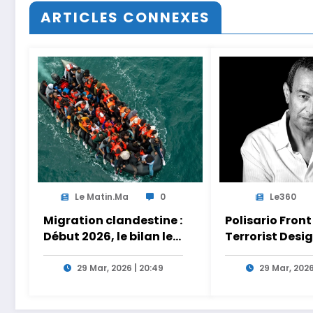
ARTICLES CONNEXES
Le Matin.ma
0
Le360
Migration clandestine :
Polisario Front
Début 2026, le bilan le
Terrorist Desi
plus meurtrier depuis
Act: au Brésil, l
2014 sur les côtes de
Polisario s’aff
29 Mar, 2026 | 20:49
29 Mar, 2026
l’Afrique du Nord
dans la nébule
Iran