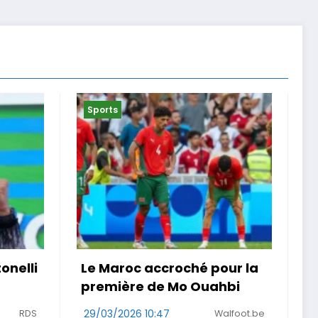
Sports
é pour la
« Je ne suis pas que la
Ouahbi
maladie » . Malgré un
cancer, une Girondine
Walfoot.be