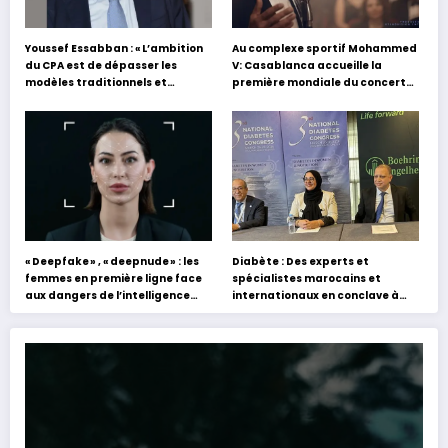
Youssef Essabban : « L’ambition
Au complexe sportif Mohammed
du CPA est de dépasser les
V: Casablanca accueille la
modèles traditionnels et
première mondiale du concert
académiques de formation en
holographique d’Abdel Halim
s’appuyant sur le partage des
Hafez
expériences »
« Deepfake » , « deepnude » : les
Diabète : Des experts et
femmes en première ligne face
spécialistes marocains et
aux dangers de l’intelligence
internationaux en conclave à
artificielle
Tanger