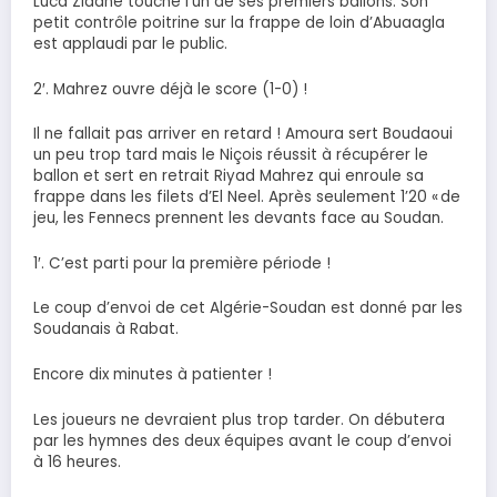
Luca Zidane touche l’un de ses premiers ballons. Son
petit contrôle poitrine sur la frappe de loin d’Abuaagla
est applaudi par le public.
2′. Mahrez ouvre déjà le score (1-0) !
Il ne fallait pas arriver en retard ! Amoura sert Boudaoui
un peu trop tard mais le Niçois réussit à récupérer le
ballon et sert en retrait Riyad Mahrez qui enroule sa
frappe dans les filets d’El Neel. Après seulement 1’20 « de
jeu, les Fennecs prennent les devants face au Soudan.
1′. C’est parti pour la première période !
Le coup d’envoi de cet Algérie-Soudan est donné par les
Soudanais à Rabat.
Encore dix minutes à patienter !
Les joueurs ne devraient plus trop tarder. On débutera
par les hymnes des deux équipes avant le coup d’envoi
à 16 heures.