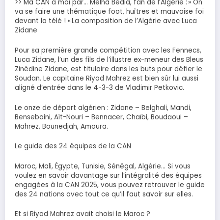
>> Ma CAN à moi par… Melha Bedia, fan de l’Algérie : » On
va se faire une thématique foot, huîtres et mauvaise foi
devant la télé ! « La composition de l’Algérie avec Luca
Zidane
Pour sa première grande compétition avec les Fennecs,
Luca Zidane, l’un des fils de l’illustre ex-meneur des Bleus
Zinédine Zidane, est titulaire dans les buts pour défier le
Soudan. Le capitaine Riyad Mahrez est bien sûr lui aussi
aligné d’entrée dans le 4-3-3 de Vladimir Petkovic.
Le onze de départ algérien : Zidane – Belghali, Mandi,
Bensebaini, Aït-Nouri – Bennacer, Chaïbi, Boudaoui –
Mahrez, Bounedjah, Amoura.
Le guide des 24 équipes de la CAN
Maroc, Mali, Égypte, Tunisie, Sénégal, Algérie… Si vous
voulez en savoir davantage sur l’intégralité des équipes
engagées à la CAN 2025, vous pouvez retrouver le guide
des 24 nations avec tout ce qu’il faut savoir sur elles.
Et si Riyad Mahrez avait choisi le Maroc ?