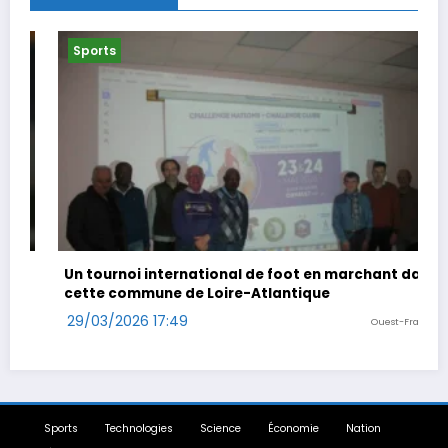
Sports
de foot en marchant dans
Coup double pour Antonelli au
Atlantique
29/03/2026 14:47
Ouest-France
Sports
Technologies
Science
Économie
Nation
À propos
-
Politique de confidentialité
-
Mentions légales
-
Contact