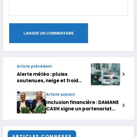
Article précédent
Alerte météo : pluies
soutenues, neige et froid
intense annoncés jusqu’à
samedi
Article suivant
Inclusion financière : DAMANE
CASH signe un partenariat
avec la Fondation Zakoura,
GIZ WoMENA, et la FMEF
ARTICLES CONNEXES