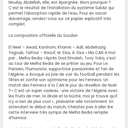
Moulay Abdellah, elle, est épargnée. Alors pourquoi ?
C’est le résultat de l’installation du système SubAir qui
permet l’absorption rapide de l’eau. Pour en savoir
davantage, rendez-vous sur ce papier explicatif très
complet.
La composition officielle du Soudan
El Neel – Awad, Karshom, Khamis – Adil, Abdelrazig
Yagoub, Taifour – Raouf, M. Eisa, A. Eisa. » Ma CAN à moi
par… Melha Bedia « Après Gad Elmaleh, Tony Yoka, c’est
au tour de Melha Bedia de se prêter au jeu. Pour Le
Parisien, l’humoriste, supportrice passionnée et fan de
l’Algérie, a évoqué sa joie de voir du football pendant les
fêtes et confie son optimisme pour les Fennecs. Un
match des Fennecs à la CAN le jour du réveillon de Noël
? » C’est un super cadeau : une victoire de l’Algérie avec
les fruits de mer, la dinde et la bûche, moi je trouve qu’il
n’y a rien de plus cool « , plaisante-elle notamment. En
attendant le début du match, n’hésitez pas à aller lire
cette interview très sympa de Melha Bedia remplie
d’humour.