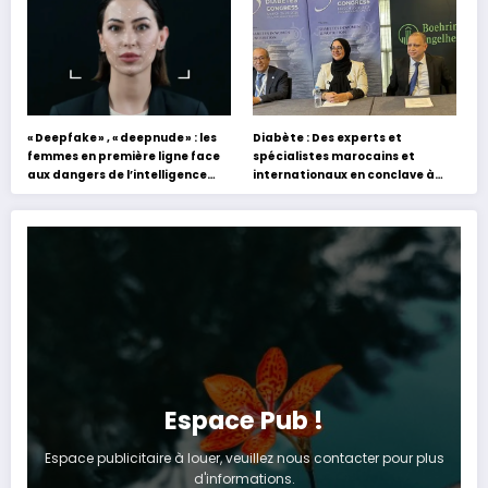
« Deepfake » , « deepnude » : les
Diabète : Des experts et
femmes en première ligne face
spécialistes marocains et
aux dangers de l’intelligence
internationaux en conclave à
artificielle
Tanger
Espace Pub !
Espace publicitaire à louer, veuillez nous contacter pour plus
d'informations.