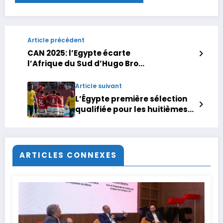
Article précédent
CAN 2025: l’Egypte écarte
l’Afrique du Sud d’Hugo Broos
et file en 8es de finale
Article suivant
L’Égypte première sélection
qualifiée pour les huitièmes
de finale de la CAN après sa
victoire face à l’Afrique du
Sud
ARTICLES CONNEXES