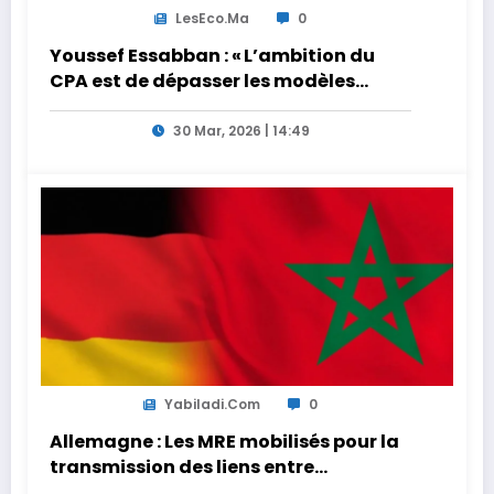
LesEco.ma
0
Youssef Essabban : « L’ambition du
CPA est de dépasser les modèles
traditionnels et académiques de
formation en s’appuyant sur le
30 Mar, 2026 | 14:49
partage des expériences »
Yabiladi.com
0
Allemagne : Les MRE mobilisés pour la
transmission des liens entre
générations