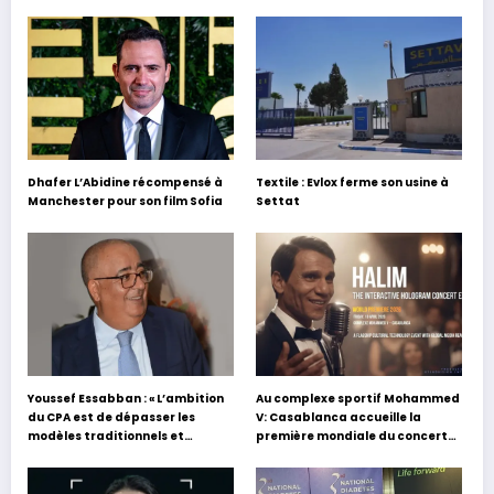
Dhafer L’Abidine récompensé à
Textile : Evlox ferme son usine à
Manchester pour son film Sofia
Settat
Youssef Essabban : « L’ambition
Au complexe sportif Mohammed
du CPA est de dépasser les
V: Casablanca accueille la
modèles traditionnels et
première mondiale du concert
académiques de formation en
holographique d’Abdel Halim
s’appuyant sur le partage des
Hafez
expériences »