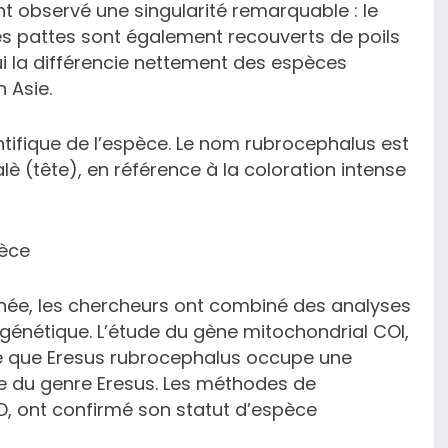
t observé une singularité remarquable : le
des pattes sont également recouverts de poils
i la différencie nettement des espèces
 Asie.
ientifique de l’espèce. Le nom rubrocephalus est
lè (tête), en référence à la coloration intense
pèce
ignée, les chercheurs ont combiné des analyses
énétique. L’étude du gène mitochondrial COI,
le que Eresus rubrocephalus occupe une
ue du genre Eresus. Les méthodes de
GD, ont confirmé son statut d’espèce