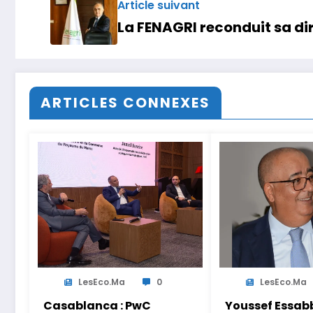
Article suivant
La FENAGRI reconduit sa di
ARTICLES CONNEXES
LesEco.ma
0
LesEco.ma
Casablanca : PwC
Youssef Essabb