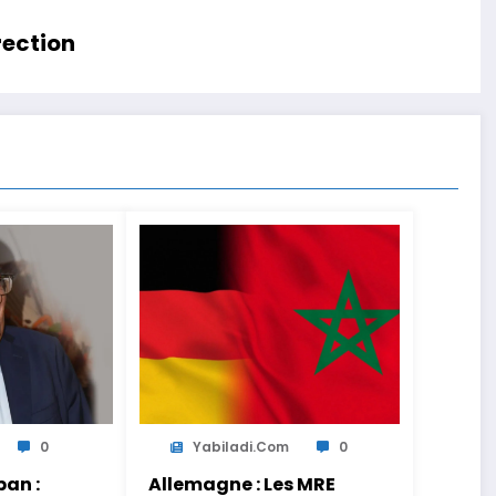
rection
0
Yabiladi.com
0
an :
Allemagne : Les MRE