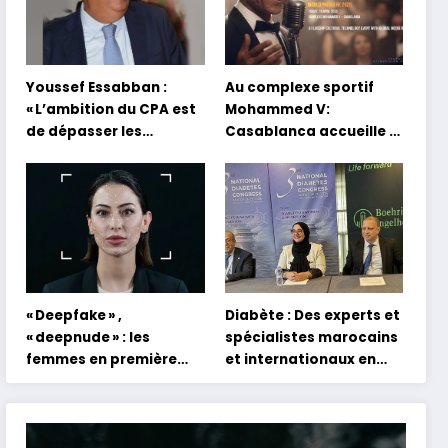
Youssef Essabban :
Au complexe sportif
« L’ambition du CPA est
Mohammed V:
de dépasser les
Casablanca accueille la
modèles traditionnels
première mondiale du
et académiques de
concert holographique
formation en
d’Abdel Halim Hafez
s’appuyant sur le
partage des
expériences »
« Deepfake » ,
Diabète : Des experts et
« deepnude » : les
spécialistes marocains
femmes en première
et internationaux en
ligne face aux dangers
conclave à Tanger
de l’intelligence
artificielle