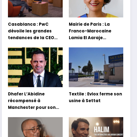
Casablanca : PwC
Mairie de Paris : La
dévoile les grandes
Franco-Marocaine
tendances de la CEO
Lamia El Aaraje
Survey 2026
nommée première
adjointe
Dhafer L’Abidine
Textile : Evlox ferme son
récompensé à
usine à Settat
Manchester pour son
film Sofia