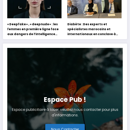
« Deepfake » , « deepnude » : les
Diabète : Des experts et
femmes en première ligne face
spécialistes marocains et
aux dangers de l’intelligence
internationaux en conclave à
artificielle
Tanger
Espace Pub !
Espace publicitaire à louer, veuillez nous contacter pour plus
d'informations.
Nous Contacter