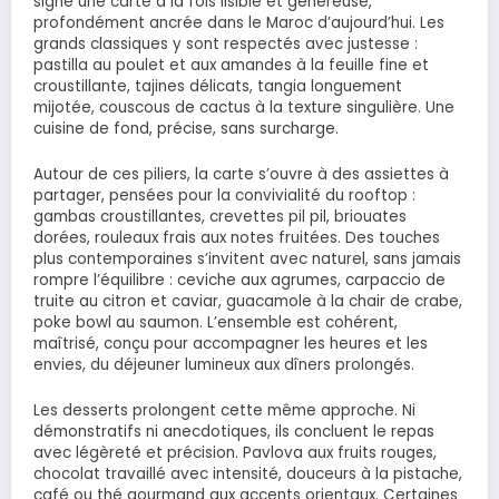
signe une carte à la fois lisible et généreuse,
profondément ancrée dans le Maroc d’aujourd’hui. Les
grands classiques y sont respectés avec justesse :
pastilla au poulet et aux amandes à la feuille fine et
croustillante, tajines délicats, tangia longuement
mijotée, couscous de cactus à la texture singulière. Une
cuisine de fond, précise, sans surcharge.
Autour de ces piliers, la carte s’ouvre à des assiettes à
partager, pensées pour la convivialité du rooftop :
gambas croustillantes, crevettes pil pil, briouates
dorées, rouleaux frais aux notes fruitées. Des touches
plus contemporaines s’invitent avec naturel, sans jamais
rompre l’équilibre : ceviche aux agrumes, carpaccio de
truite au citron et caviar, guacamole à la chair de crabe,
poke bowl au saumon. L’ensemble est cohérent,
maîtrisé, conçu pour accompagner les heures et les
envies, du déjeuner lumineux aux dîners prolongés.
Les desserts prolongent cette même approche. Ni
démonstratifs ni anecdotiques, ils concluent le repas
avec légèreté et précision. Pavlova aux fruits rouges,
chocolat travaillé avec intensité, douceurs à la pistache,
café ou thé gourmand aux accents orientaux. Certaines