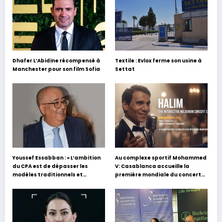
Dhafer L’Abidine récompensé à
Textile : Evlox ferme son usine à
Manchester pour son film Sofia
Settat
Youssef Essabban : « L’ambition
Au complexe sportif Mohammed
du CPA est de dépasser les
V: Casablanca accueille la
modèles traditionnels et
première mondiale du concert
académiques de formation en
holographique d’Abdel Halim
s’appuyant sur le partage des
Hafez
expériences »