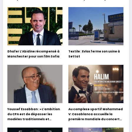
Dhafer L’Abidine récompensé à
Textile : Evlox ferme son usine à
Manchester pour son film Sofia
Settat
Youssef Essabban : « L’ambition
Au complexe sportif Mohammed
du CPA est de dépasser les
V: Casablanca accueille la
modèles traditionnels et
première mondiale du concert
académiques de formation en
holographique d’Abdel Halim
s’appuyant sur le partage des
Hafez