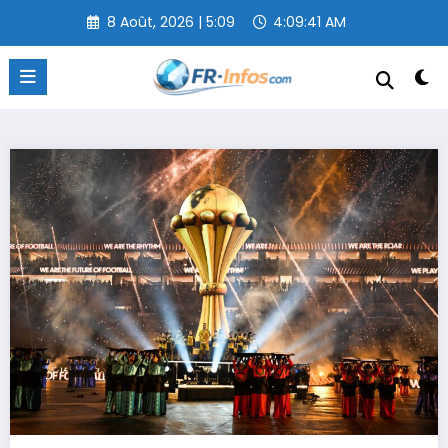
Aller
8 Août, 2026 | 5:09
4:09:42 AM
au
contenu