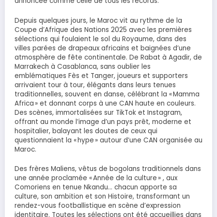
annoncée comme celle de tous les records.
Depuis quelques jours, le Maroc vit au rythme de la
Coupe d’Afrique des Nations 2025 avec les premières
sélections qui foulaient le sol du Royaume, dans des
villes parées de drapeaux africains et baignées d’une
atmosphère de fête continentale. De Rabat à Agadir, de
Marrakech à Casablanca, sans oublier les
emblématiques Fès et Tanger, joueurs et supporters
arrivaient tour à tour, élégants dans leurs tenues
traditionnelles, souvent en danse, célébrant la « Mamma
Africa » et donnant corps à une CAN haute en couleurs.
Des scènes, immortalisées sur TikTok et Instagram,
offrant au monde l’image d’un pays prêt, moderne et
hospitalier, balayant les doutes de ceux qui
questionnaient la « hype » autour d’une CAN organisée au
Maroc.
Des frères Maliens, vêtus de bogolans traditionnels dans
une année proclamée « Année de la culture » , aux
Comoriens en tenue Nkandu… chacun apporte sa
culture, son ambition et son Histoire, transformant un
rendez-vous footballistique en scène d’expression
identitaire. Toutes les sélections ont été accueillies dans