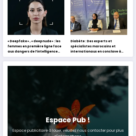
expériences »
« Deepfake » , « deepnude » : les
Diabète : Des experts et
femmes en première ligne face
spécialistes marocains et
aux dangers de l’intelligence
internationaux en conclave à
artificielle
Tanger
Espace Pub !
Espace publicitaire à louer, veuillez nous contacter pour plus