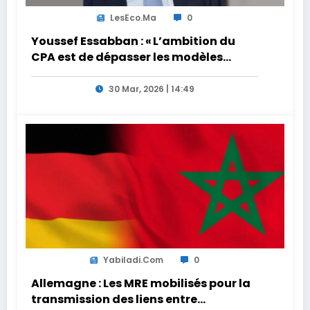
LesEco.ma
0
Youssef Essabban : « L’ambition du
CPA est de dépasser les modèles
traditionnels et académiques de
formation en s’appuyant sur le
30 Mar, 2026 | 14:49
partage des expériences »
Yabiladi.com
0
Allemagne : Les MRE mobilisés pour la
transmission des liens entre