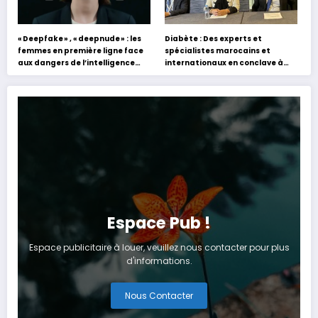
« Deepfake » , « deepnude » : les
Diabète : Des experts et
femmes en première ligne face
spécialistes marocains et
aux dangers de l’intelligence
internationaux en conclave à
artificielle
Tanger
Espace Pub !
Espace publicitaire à louer, veuillez nous contacter pour plus
d'informations.
Nous Contacter