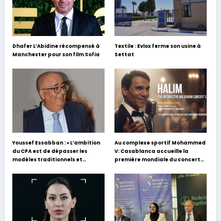
Dhafer L’Abidine récompensé à
Textile : Evlox ferme son usine à
Manchester pour son film Sofia
Settat
Youssef Essabban : « L’ambition
Au complexe sportif Mohammed
du CPA est de dépasser les
V: Casablanca accueille la
modèles traditionnels et
première mondiale du concert
académiques de formation en
holographique d’Abdel Halim
s’appuyant sur le partage des
Hafez
expériences »