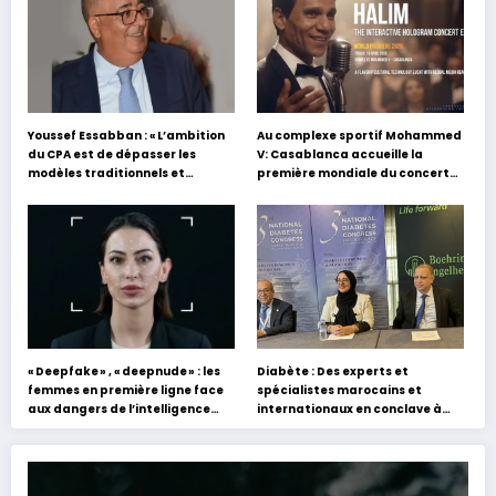
Youssef Essabban : « L’ambition
Au complexe sportif Mohammed
du CPA est de dépasser les
V: Casablanca accueille la
modèles traditionnels et
première mondiale du concert
académiques de formation en
holographique d’Abdel Halim
s’appuyant sur le partage des
Hafez
expériences »
« Deepfake » , « deepnude » : les
Diabète : Des experts et
femmes en première ligne face
spécialistes marocains et
aux dangers de l’intelligence
internationaux en conclave à
artificielle
Tanger