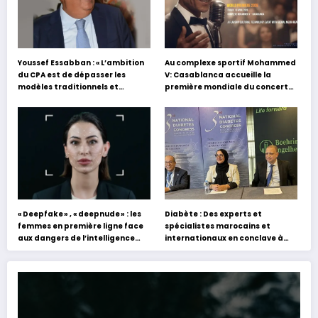
Youssef Essabban : « L’ambition
Au complexe sportif Mohammed
du CPA est de dépasser les
V: Casablanca accueille la
modèles traditionnels et
première mondiale du concert
académiques de formation en
holographique d’Abdel Halim
s’appuyant sur le partage des
Hafez
expériences »
« Deepfake » , « deepnude » : les
Diabète : Des experts et
femmes en première ligne face
spécialistes marocains et
aux dangers de l’intelligence
internationaux en conclave à
artificielle
Tanger