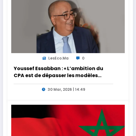
LesEco.ma
0
Youssef Essabban : « L’ambition du
CPA est de dépasser les modèles
traditionnels et académiques de
formation en s’appuyant sur le
30 Mar, 2026 | 14:49
partage des expériences »