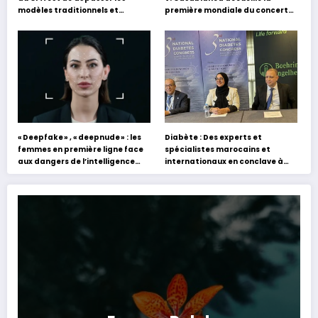
modèles traditionnels et
première mondiale du concert
académiques de formation en
holographique d’Abdel Halim
s’appuyant sur le partage des
Hafez
expériences »
« Deepfake » , « deepnude » : les
Diabète : Des experts et
femmes en première ligne face
spécialistes marocains et
aux dangers de l’intelligence
internationaux en conclave à
artificielle
Tanger