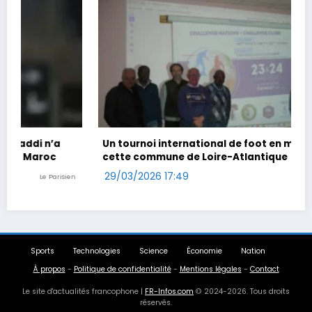
Un tournoi international de foot en marchant dans
cette commune de Loire-Atlantique
29/03/2026 17:49
Ouest-France
Sports
Technologies
Science
Économie
Nation
À propos
-
Politique de confidentialité
-
Mentions légales
-
Contact
Le site d'actualités francophone |
FR-Infos.com
© 2024-2026. Tous droits
réservés.