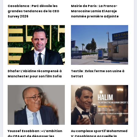
Casablanca : PwC dévoile les
Mairie de Paris : La Franco-
grandes tendances de la CEO
Marocaine Lamia El Aaraje
Survey 2026
nommée première adjointe
Dhafer L’Abidine récompensé à
Textile : Evlox ferme son usine à
Manchester pour son film Sofia
Settat
Youssef Essabban : « L’ambition
Au complexe sportif Mohammed
du CPA est de dépasser les
V: Casablanca accueille la