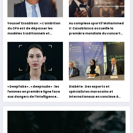
Youssef Essabban : « L’ambition
Au complexe sportif Mohammed
du CPA est de dépasser les
V: Casablanca accueille la
modèles traditionnels et
première mondiale du concert
académiques de formation en
holographique d’Abdel Halim
s’appuyant sur le partage des
Hafez
expériences »
« Deepfake » , « deepnude » : les
Diabète : Des experts et
femmes en première ligne face
spécialistes marocains et
aux dangers de l’intelligence
internationaux en conclave à
artificielle
Tanger