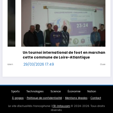
Un tournoi international de foot en marchant dans
Co
cette commune de Loire-Atlantique
29
29/03/2026 17:49
Ouest-France
Sports
Technologies
Science
Économie
Nation
À propos
-
Politique de confidentialité
-
Mentions légales
-
Contact
Le site d'actualités francophone |
FR-Infos.com
© 2024-2026. Tous droits
réservés.