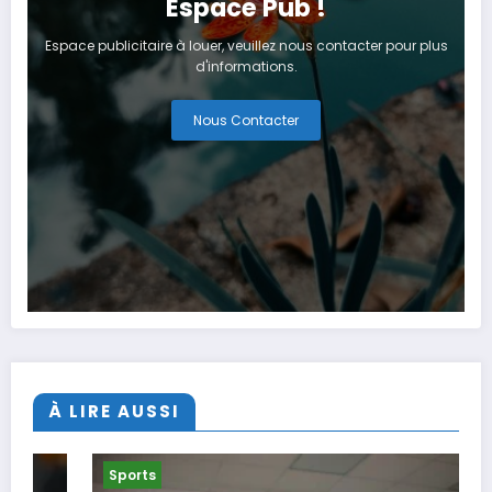
Espace Pub !
Espace publicitaire à louer, veuillez nous contacter pour plus
d'informations.
Nous Contacter
À LIRE AUSSI
Sports
S