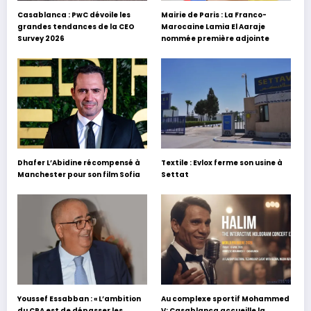
Casablanca : PwC dévoile les
Mairie de Paris : La Franco-
grandes tendances de la CEO
Marocaine Lamia El Aaraje
Survey 2026
nommée première adjointe
Dhafer L’Abidine récompensé à
Textile : Evlox ferme son usine à
Manchester pour son film Sofia
Settat
Youssef Essabban : « L’ambition
Au complexe sportif Mohammed
du CPA est de dépasser les
V: Casablanca accueille la