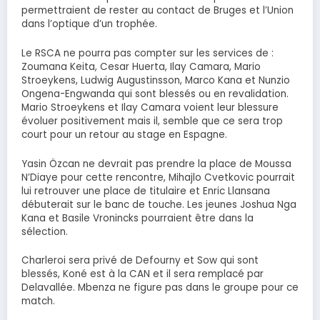
permettraient de rester au contact de Bruges et l’Union
dans l’optique d’un trophée.
Le RSCA ne pourra pas compter sur les services de :
Zoumana Keita, Cesar Huerta, Ilay Camara, Mario
Stroeykens, Ludwig Augustinsson, Marco Kana et Nunzio
Ongena-Engwanda qui sont blessés ou en revalidation.
Mario Stroeykens et Ilay Camara voient leur blessure
évoluer positivement mais il, semble que ce sera trop
court pour un retour au stage en Espagne.
Yasin Özcan ne devrait pas prendre la place de Moussa
N’Diaye pour cette rencontre, Mihajlo Cvetkovic pourrait
lui retrouver une place de titulaire et Enric Llansana
débuterait sur le banc de touche. Les jeunes Joshua Nga
Kana et Basile Vronincks pourraient être dans la
sélection.
Charleroi sera privé de Defourny et Sow qui sont
blessés, Koné est à la CAN et il sera remplacé par
Delavallée. Mbenza ne figure pas dans le groupe pour ce
match.