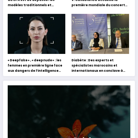
modèles traditionnels et
première mondiale du concert
académiques de formation en
holographique d’Abdel Halim
s’appuyant sur le partage des
Hafez
expériences »
« Deepfake » , « deepnude » : les
Diabète : Des experts et
femmes en première ligne face
spécialistes marocains et
aux dangers de l’intelligence
internationaux en conclave à
artificielle
Tanger