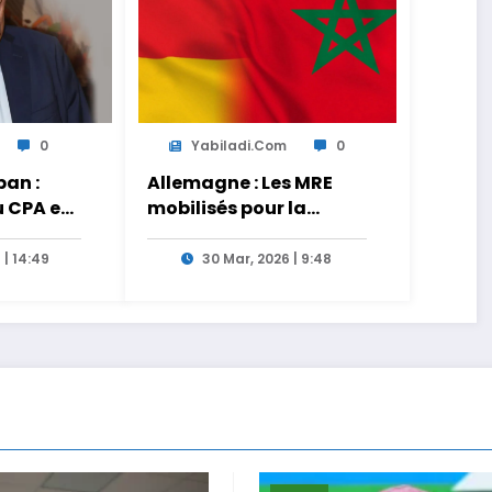
0
Yabiladi.com
0
an :
Allemagne : Les MRE
u CPA est
mobilisés pour la
s
transmission des liens
tionnels
entre générations
 | 14:49
30 Mar, 2026 | 9:48
es de
 le