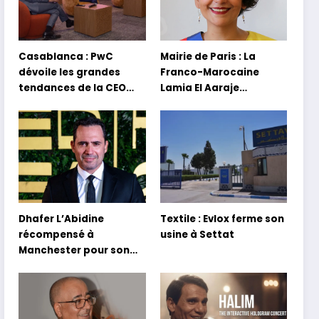
Casablanca : PwC
Mairie de Paris : La
dévoile les grandes
Franco-Marocaine
tendances de la CEO
Lamia El Aaraje
Survey 2026
nommée première
adjointe
Dhafer L’Abidine
Textile : Evlox ferme son
récompensé à
usine à Settat
Manchester pour son
film Sofia