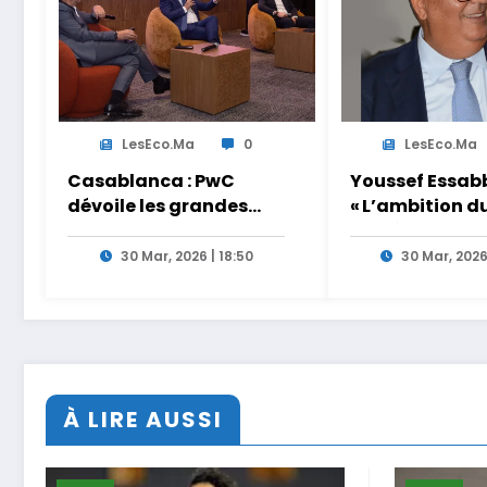
LesEco.ma
0
LesEco.ma
Casablanca : PwC
Youssef Essabb
dévoile les grandes
« L’ambition d
tendances de la CEO
de dépasser le
Survey 2026
modèles tradi
30 Mar, 2026 | 18:50
30 Mar, 2026
et académiqu
formation en
s’appuyant sur
partage des
expériences »
À LIRE AUSSI