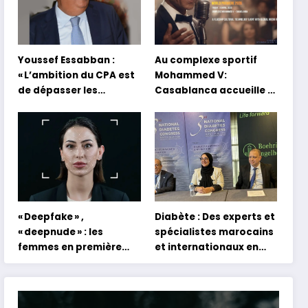
Youssef Essabban :
Au complexe sportif
« L’ambition du CPA est
Mohammed V:
de dépasser les
Casablanca accueille la
modèles traditionnels
première mondiale du
et académiques de
concert holographique
formation en
d’Abdel Halim Hafez
s’appuyant sur le
partage des
expériences »
« Deepfake » ,
Diabète : Des experts et
« deepnude » : les
spécialistes marocains
femmes en première
et internationaux en
ligne face aux dangers
conclave à Tanger
de l’intelligence
artificielle