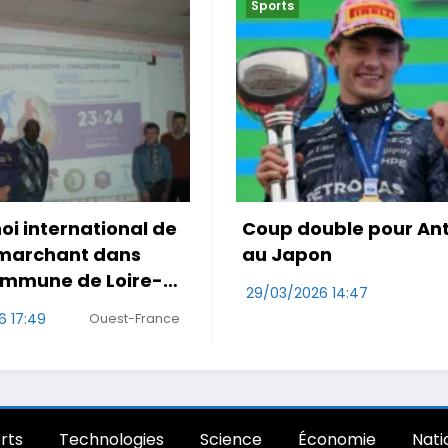
Sports
uble pour Antonelli
Le Maroc accroché po
on
première de Mo Ouah
6 14:47
29/03/2026 10:47
RDS
Wa
rts
Technologies
Science
Économie
Nati