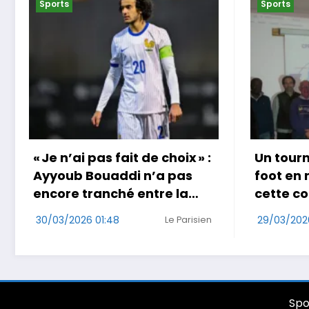
Sports
Sports
Un tournoi international de
Coup do
foot en marchant dans
au Jap
cette commune de Loire-
29/03/202
Atlantique
29/03/2026 17:49
Ouest-France
Spo