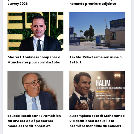
Survey 2026
nommée première adjointe
Dhafer L’Abidine récompensé à
Textile : Evlox ferme son usine à
Manchester pour son film Sofia
Settat
Youssef Essabban : « L’ambition
Au complexe sportif Mohammed
du CPA est de dépasser les
V: Casablanca accueille la
modèles traditionnels et
première mondiale du concert
académiques de formation en
holographique d’Abdel Halim