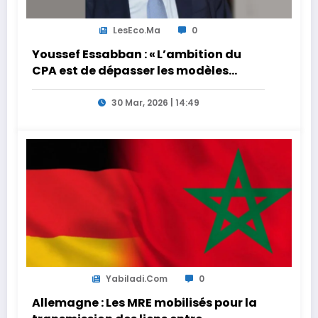
LesEco.ma
0
Youssef Essabban : « L’ambition du
CPA est de dépasser les modèles
traditionnels et académiques de
formation en s’appuyant sur le
30 Mar, 2026 | 14:49
partage des expériences »
Yabiladi.com
0
Allemagne : Les MRE mobilisés pour la