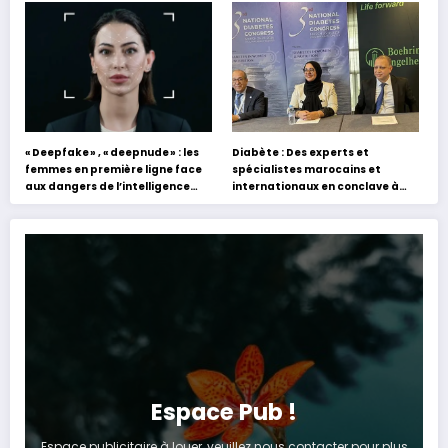
s’appuyant sur le partage des
Hafez
expériences »
« Deepfake » , « deepnude » : les
Diabète : Des experts et
femmes en première ligne face
spécialistes marocains et
aux dangers de l’intelligence
internationaux en conclave à
artificielle
Tanger
Espace Pub !
Espace publicitaire à louer, veuillez nous contacter pour plus