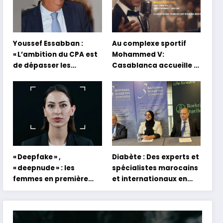
Youssef Essabban :
Au complexe sportif
« L’ambition du CPA est
Mohammed V:
de dépasser les
Casablanca accueille la
modèles traditionnels
première mondiale du
et académiques de
concert holographique
formation en
d’Abdel Halim Hafez
s’appuyant sur le
partage des
expériences »
« Deepfake » ,
Diabète : Des experts et
« deepnude » : les
spécialistes marocains
femmes en première
et internationaux en
ligne face aux dangers
conclave à Tanger
de l’intelligence
artificielle