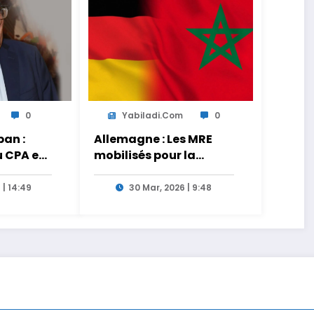
0
Yabiladi.com
0
an :
Allemagne : Les MRE
u CPA est
mobilisés pour la
s
transmission des liens
tionnels
entre générations
 | 14:49
30 Mar, 2026 | 9:48
es de
 le