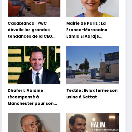
Casablanca : PwC
Mairie de Paris : La
dévoile les grandes
Franco-Marocaine
tendances de la CEO
Lamia El Aaraje
Survey 2026
nommée première
adjointe
Dhafer L’Abidine
Textile : Evlox ferme son
récompensé à
usine à Settat
Manchester pour son
film Sofia