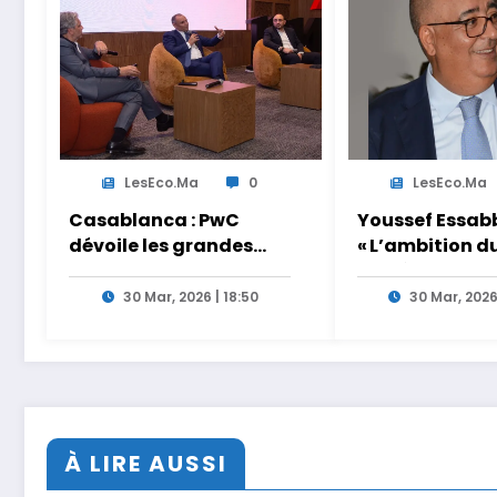
LesEco.ma
0
LesEco.ma
Casablanca : PwC
Youssef Essabb
dévoile les grandes
« L’ambition d
tendances de la CEO
de dépasser le
Survey 2026
modèles tradi
30 Mar, 2026 | 18:50
30 Mar, 2026
et académiqu
formation en
s’appuyant sur
partage des
expériences »
À LIRE AUSSI