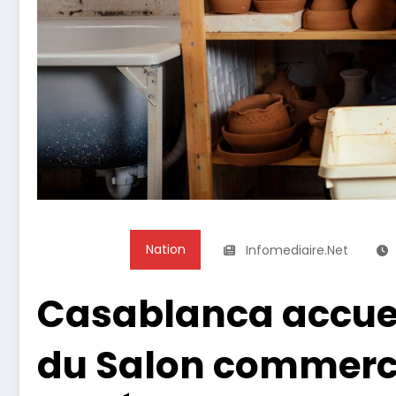
Nation
Infomediaire.net
Casablanca accuei
du Salon commerci