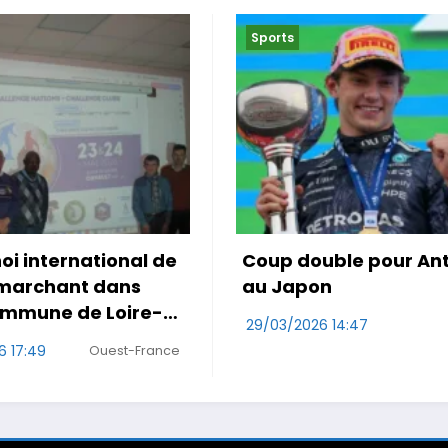
Sports
uble pour Antonelli
Le Maroc accroché po
on
première de Mo Ouah
6 14:47
29/03/2026 10:47
RDS
Wa