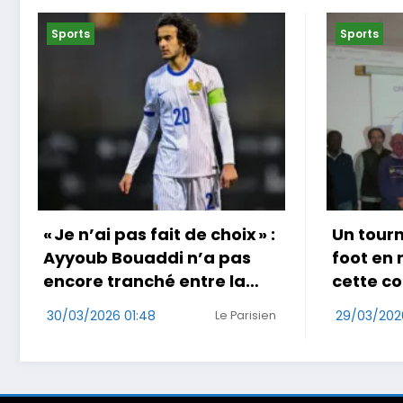
Sports
Sports
Un tournoi international de
Coup do
foot en marchant dans
au Jap
cette commune de Loire-
29/03/202
Atlantique
29/03/2026 17:49
Ouest-France