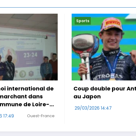
Sports
uble pour Antonelli
Le Maroc accroché po
on
première de Mo Oua
6 14:47
29/03/2026 10:47
RDS
W