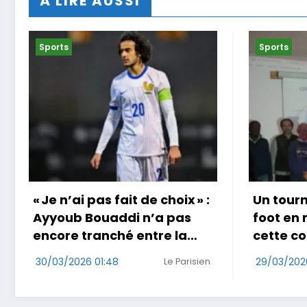
À LIRE AUSSI
Sports
Sports
Un tournoi international de
Coup do
foot en marchant dans
au Jap
cette commune de Loire-
29/03/202
Atlantique
29/03/2026 17:49
Ouest-France