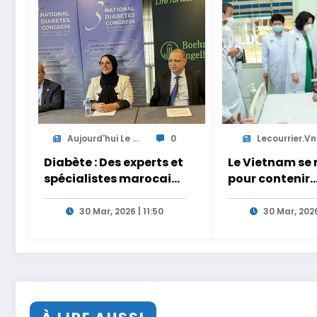
Aujourd'hui Le ...
0
Lecourrier.vn
Diabète : Des experts et
Le Vietnam se 
spécialistes marocains
pour contenir
et internationaux en
l’épidémie de
conclave à Tanger
30 Mar, 2026 | 11:50
30 Mar, 2026