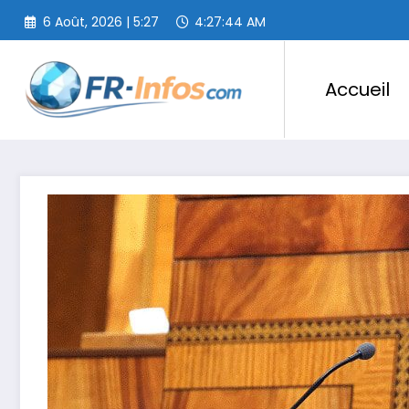
Aller
6 Août, 2026 | 5:27
4:27:45 AM
au
contenu
Accueil