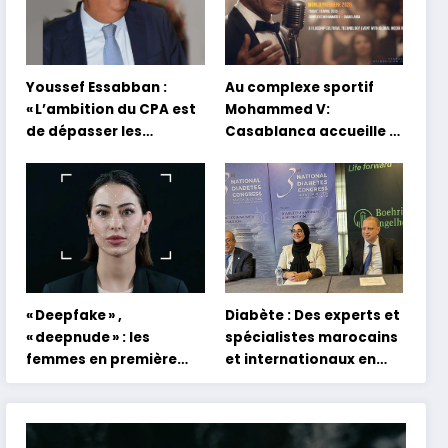
Youssef Essabban :
Au complexe sportif
« L’ambition du CPA est
Mohammed V:
de dépasser les
Casablanca accueille la
modèles traditionnels
première mondiale du
et académiques de
concert holographique
formation en
d’Abdel Halim Hafez
s’appuyant sur le
partage des
expériences »
« Deepfake » ,
Diabète : Des experts et
« deepnude » : les
spécialistes marocains
femmes en première
et internationaux en
ligne face aux dangers
conclave à Tanger
de l’intelligence
artificielle