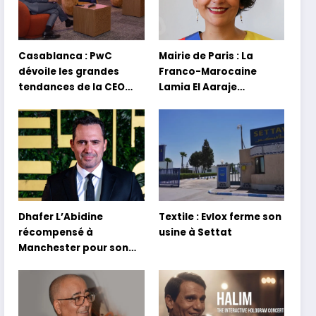
Casablanca : PwC
Mairie de Paris : La
dévoile les grandes
Franco-Marocaine
tendances de la CEO
Lamia El Aaraje
Survey 2026
nommée première
adjointe
Dhafer L’Abidine
Textile : Evlox ferme son
récompensé à
usine à Settat
Manchester pour son
film Sofia