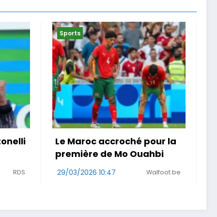
Sports
ur la
« Je ne suis pas que la
hbi
maladie » . Malgré un
cancer, une Girondine
alfoot.be
court le Rallye Aïcha des
29/03/2026 08:48
Sud Ouest
Gazelles au Maroc