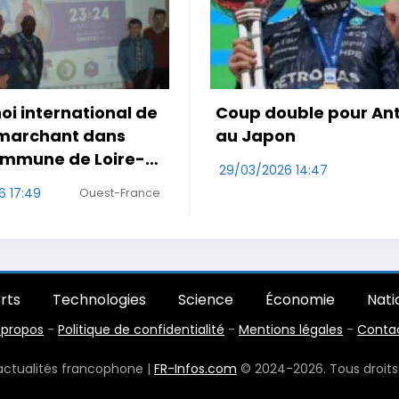
ouble pour Antonelli
Le Maroc accroché p
on
première de Mo Oua
26 14:47
29/03/2026 10:47
RDS
W
rts
Technologies
Science
Économie
Nati
 propos
-
Politique de confidentialité
-
Mentions légales
-
Conta
'actualités francophone |
FR-Infos.com
© 2024-2026. Tous droits 