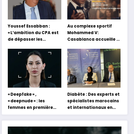
Youssef Essabban :
Au complexe sportif
« L’ambition du CPA est
Mohammed V:
de dépasser les
Casablanca accueille la
modèles traditionnels
première mondiale du
et académiques de
concert holographique
formation en
d’Abdel Halim Hafez
s’appuyant sur le
partage des
expériences »
« Deepfake » ,
Diabète : Des experts et
« deepnude » : les
spécialistes marocains
femmes en première
et internationaux en
ligne face aux dangers
conclave à Tanger
de l’intelligence
artificielle