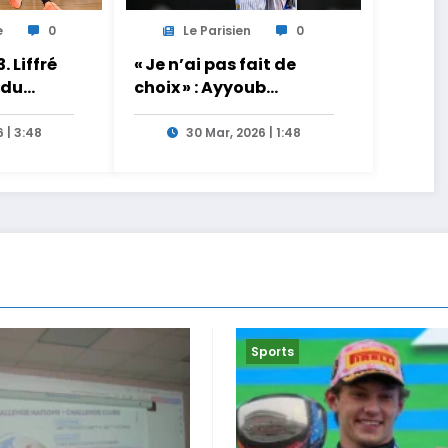
e
0
Le Parisien
0
. Liffré
« Je n’ai pas fait de
 du
choix » : Ayyoub
Bouaddi n’a pas
encore tranché entre la
 | 3:48
30 Mar, 2026 | 1:48
France et le Maroc
Sports