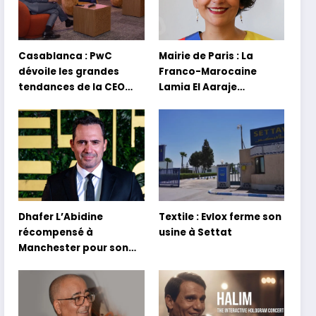
Casablanca : PwC
Mairie de Paris : La
dévoile les grandes
Franco-Marocaine
tendances de la CEO
Lamia El Aaraje
Survey 2026
nommée première
adjointe
Dhafer L’Abidine
Textile : Evlox ferme son
récompensé à
usine à Settat
Manchester pour son
film Sofia