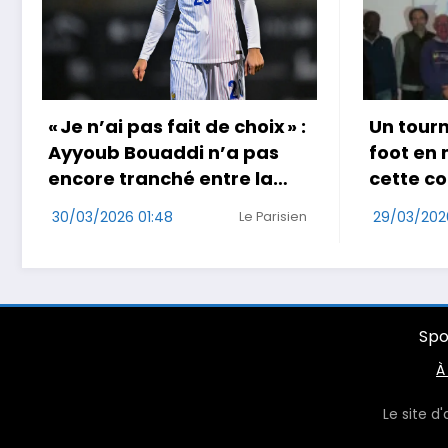
Un tournoi international de
Coup d
foot en marchant dans
au Jap
cette commune de Loire-
29/03/20
Atlantique
29/03/2026 17:49
Ouest-France
Spo
À
Le site d