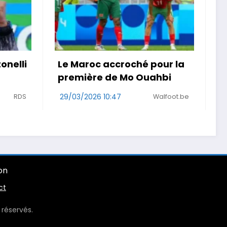
our la
« Je ne suis pas que la
hbi
maladie » . Malgré un
cancer, une Girondine
alfoot.be
court le Rallye Aïcha des
29/03/2026 08:48
Sud Ouest
Gazelles au Maroc
on
ct
réservés.