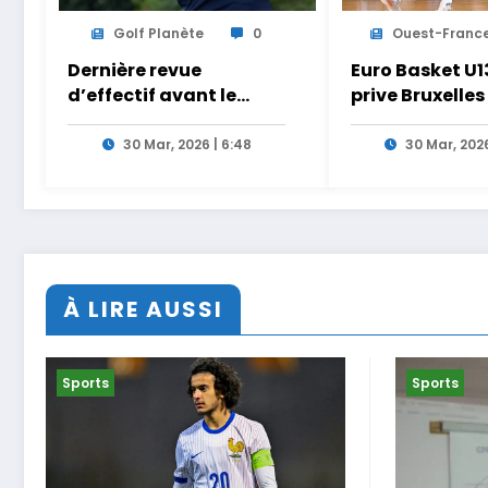
Golf Planète
0
Ouest-Franc
Dernière revue
Euro Basket U13
d’effectif avant le
prive Bruxelles
Masters. Le LET et la
doublé à Pacé
LPGA réunis à Las
30 Mar, 2026 | 6:48
30 Mar, 2026
Vegas au programme
de la semaine
À LIRE AUSSI
Sports
Sports