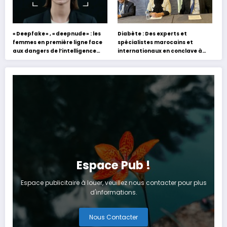
« Deepfake » , « deepnude » : les
Diabète : Des experts et
femmes en première ligne face
spécialistes marocains et
aux dangers de l’intelligence
internationaux en conclave à
artificielle
Tanger
Espace Pub !
Espace publicitaire à louer, veuillez nous contacter pour plus
d'informations.
Nous Contacter