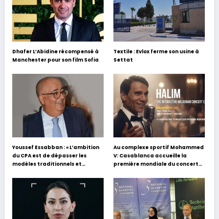
Dhafer L’Abidine récompensé à
Textile : Evlox ferme son usine à
Manchester pour son film Sofia
Settat
Youssef Essabban : « L’ambition
Au complexe sportif Mohammed
du CPA est de dépasser les
V: Casablanca accueille la
modèles traditionnels et
première mondiale du concert
académiques de formation en
holographique d’Abdel Halim
s’appuyant sur le partage des
Hafez
expériences »