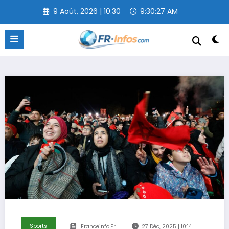
Aller
9 Août, 2026 | 10:30
9:30:28 AM
au
contenu
Sports
Franceinfo.fr
27 Déc, 2025 | 10:14