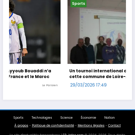
Sports
Un tournoi international de foot en marchant dans
cette commune de Loire-Atlantique
29/03/2026 17:49
n
Ouest-France
Sports
Technologies
Science
Économie
Nation
À propos
-
Politique de confidentialité
-
Mentions légales
-
Contact