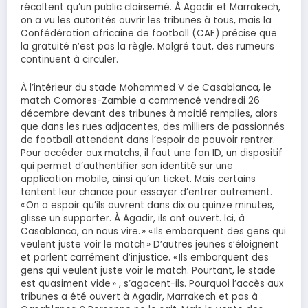
récoltent qu’un public clairsemé. À Agadir et Marrakech,
on a vu les autorités ouvrir les tribunes à tous, mais la
Confédération africaine de football (CAF) précise que
la gratuité n’est pas la règle. Malgré tout, des rumeurs
continuent à circuler.
À l’intérieur du stade Mohammed V de Casablanca, le
match Comores-Zambie a commencé vendredi 26
décembre devant des tribunes à moitié remplies, alors
que dans les rues adjacentes, des milliers de passionnés
de football attendent dans l’espoir de pouvoir rentrer.
Pour accéder aux matchs, il faut une fan ID, un dispositif
qui permet d’authentifier son identité sur une
application mobile, ainsi qu’un ticket. Mais certains
tentent leur chance pour essayer d’entrer autrement.
« On a espoir qu’ils ouvrent dans dix ou quinze minutes,
glisse un supporter. À Agadir, ils ont ouvert. Ici, à
Casablanca, on nous vire. » « Ils embarquent des gens qui
veulent juste voir le match » D’autres jeunes s’éloignent
et parlent carrément d’injustice. « Ils embarquent des
gens qui veulent juste voir le match. Pourtant, le stade
est quasiment vide » , s’agacent-ils. Pourquoi l’accès aux
tribunes a été ouvert à Agadir, Marrakech et pas à