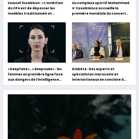
Youssef Essabban : « L’ambition
Au complexe sportif Mohammed
du CPA est de dépasser les
V: Casablanca accueille la
modèles traditionnels et
première mondiale du concert
académiques de formation en
holographique d’Abdel Halim
s’appuyant sur le partage des
Hafez
expériences »
« Deepfake » , « deepnude » : les
Diabète : Des experts et
femmes en première ligne face
spécialistes marocains et
aux dangers de l’intelligence
internationaux en conclave à
artificielle
Tanger