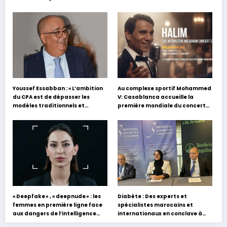
Youssef Essabban : « L’ambition
Au complexe sportif Mohammed
du CPA est de dépasser les
V: Casablanca accueille la
modèles traditionnels et
première mondiale du concert
académiques de formation en
holographique d’Abdel Halim
s’appuyant sur le partage des
Hafez
expériences »
« Deepfake » , « deepnude » : les
Diabète : Des experts et
femmes en première ligne face
spécialistes marocains et
aux dangers de l’intelligence
internationaux en conclave à
artificielle
Tanger