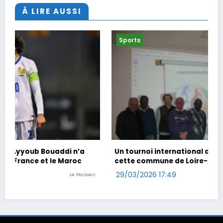
À LIRE AUSSI
Sports
Un tournoi international de foot en marchant dans
cette commune de Loire-Atlantique
29/03/2026 17:49
n
Ouest-France