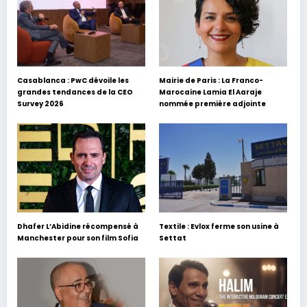
Casablanca : PwC dévoile les
Mairie de Paris : La Franco-
grandes tendances de la CEO
Marocaine Lamia El Aaraje
Survey 2026
nommée première adjointe
Dhafer L’Abidine récompensé à
Textile : Evlox ferme son usine à
Manchester pour son film Sofia
Settat