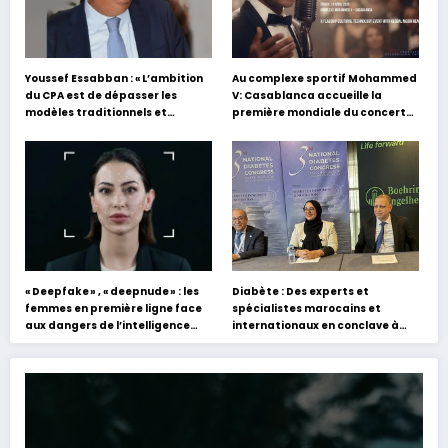
Youssef Essabban : « L’ambition
Au complexe sportif Mohammed
du CPA est de dépasser les
V: Casablanca accueille la
modèles traditionnels et
première mondiale du concert
académiques de formation en
holographique d’Abdel Halim
s’appuyant sur le partage des
Hafez
expériences »
« Deepfake » , « deepnude » : les
Diabète : Des experts et
femmes en première ligne face
spécialistes marocains et
aux dangers de l’intelligence
internationaux en conclave à
artificielle
Tanger