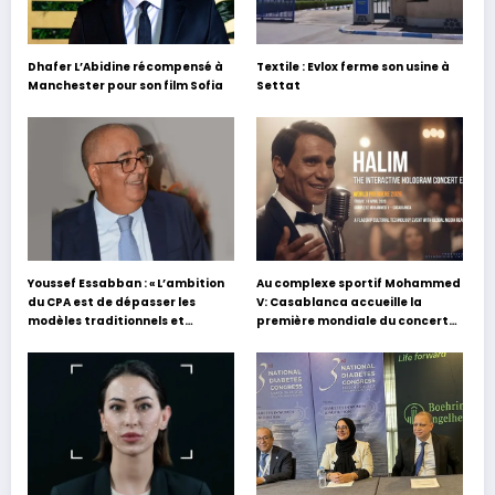
Dhafer L’Abidine récompensé à
Textile : Evlox ferme son usine à
Manchester pour son film Sofia
Settat
Youssef Essabban : « L’ambition
Au complexe sportif Mohammed
du CPA est de dépasser les
V: Casablanca accueille la
modèles traditionnels et
première mondiale du concert
académiques de formation en
holographique d’Abdel Halim
s’appuyant sur le partage des
Hafez
expériences »