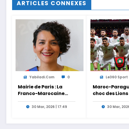
ARTICLES CONNEXES
Yabiladi.com
0
Le360 Sport
Mairie de Paris : La
Maroc-Paragua
Franco-Marocaine
choc des Lions
Lamia El Aaraje
Ouahbi en dire
nommée première
Arryadia
30 Mar, 2026 | 17:49
30 Mar, 2026
adjointe