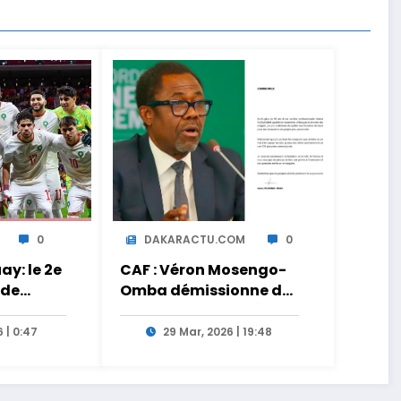
0
DAKARACTU.COM
0
y: le 2e
CAF : Véron Mosengo-
 de
Omba démissionne de
ct sur
son poste de Secrétaire
Général
 | 0:47
29 Mar, 2026 | 19:48