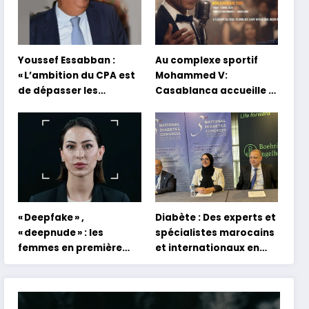
Youssef Essabban :
Au complexe sportif
« L’ambition du CPA est
Mohammed V:
de dépasser les
Casablanca accueille la
modèles traditionnels
première mondiale du
et académiques de
concert holographique
formation en
d’Abdel Halim Hafez
s’appuyant sur le
partage des
expériences »
« Deepfake » ,
Diabète : Des experts et
« deepnude » : les
spécialistes marocains
femmes en première
et internationaux en
ligne face aux dangers
conclave à Tanger
de l’intelligence
artificielle