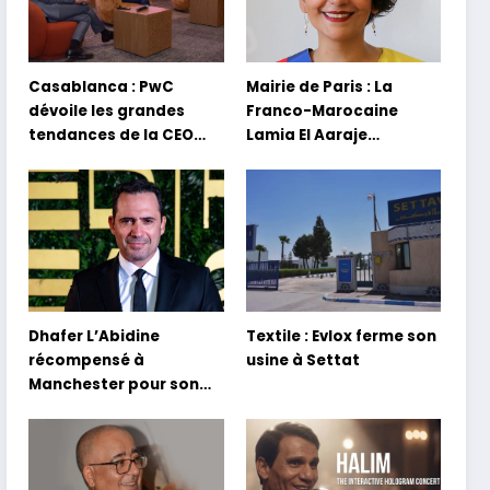
Casablanca : PwC
Mairie de Paris : La
dévoile les grandes
Franco-Marocaine
tendances de la CEO
Lamia El Aaraje
Survey 2026
nommée première
adjointe
Dhafer L’Abidine
Textile : Evlox ferme son
récompensé à
usine à Settat
Manchester pour son
film Sofia