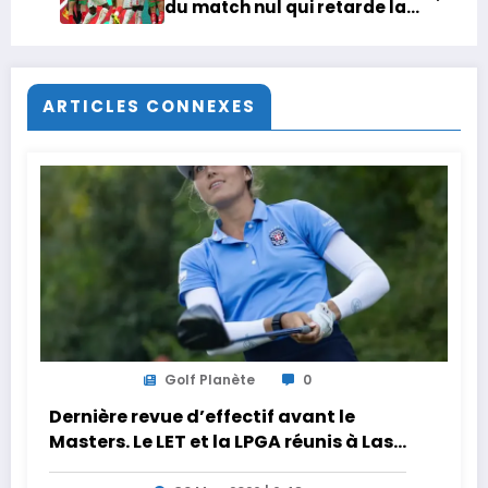
du match nul qui retarde la
qualification des Lions de
l’Atlas
ARTICLES CONNEXES
Golf Planète
0
Dernière revue d’effectif avant le
Masters. Le LET et la LPGA réunis à Las
Vegas au programme de la semaine