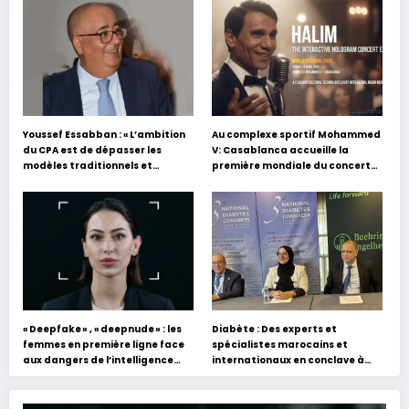
Youssef Essabban : « L’ambition
Au complexe sportif Mohammed
du CPA est de dépasser les
V: Casablanca accueille la
modèles traditionnels et
première mondiale du concert
académiques de formation en
holographique d’Abdel Halim
s’appuyant sur le partage des
Hafez
expériences »
« Deepfake » , « deepnude » : les
Diabète : Des experts et
femmes en première ligne face
spécialistes marocains et
aux dangers de l’intelligence
internationaux en conclave à
artificielle
Tanger