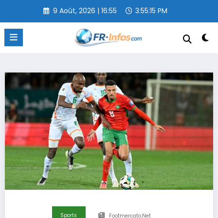
Aller
9 Août, 2026 | 16:55
3:55:16 PM
au
contenu
Sports
Footmercato.net