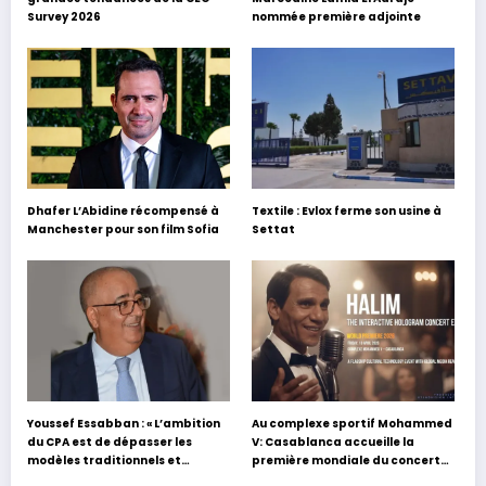
Survey 2026
nommée première adjointe
Dhafer L’Abidine récompensé à
Textile : Evlox ferme son usine à
Manchester pour son film Sofia
Settat
Youssef Essabban : « L’ambition
Au complexe sportif Mohammed
du CPA est de dépasser les
V: Casablanca accueille la
modèles traditionnels et
première mondiale du concert
académiques de formation en
holographique d’Abdel Halim