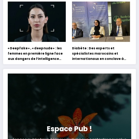
s’appuyant sur le partage des
Hafez
expériences »
« Deepfake » , « deepnude » : les
Diabète : Des experts et
femmes en première ligne face
spécialistes marocains et
aux dangers de l’intelligence
internationaux en conclave à
artificielle
Tanger
Espace Pub !